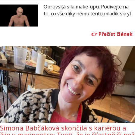
Obrovská síla make-upu: Podívejte na
to, co vše díky němu tento mladík skryl
Simona Babčáková skončila s kariérou a
žije v maringotce: Tvrdí, že je šťastnější než