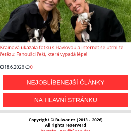
Krainová ukázala fotku s Havlovou a internet se utrhl ze
řetězu: Fanoušci řeší, která vypadá lépe!
18.6.2026
0
NEJOBLÍBENEJŠÍ ČLÁNKY
NA HLAVNÍ STRÁNKU
Copyright © Bulwar.cz (2013 - 2026)
All rights reserverd
-
kontakt
použití cookies