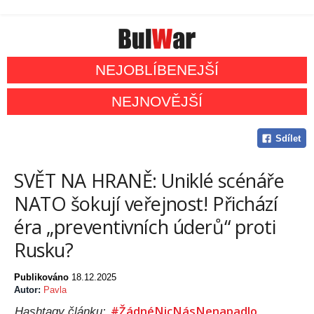
NEJOBLÍBENEJŠÍ
NEJNOVĚJŠÍ
Sdílet
SVĚT NA HRANĚ: Uniklé scénáře
NATO šokují veřejnost! Přichází
éra „preventivních úderů“ proti
Rusku?
Publikováno
18.12.2025
Autor:
Pavla
#ŽádnéNicNásNenapadlo
Hashtagy článku: