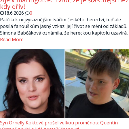
kdy dřív!
18.6.2026
0
Patřila k nejvýraznějším tvářím českého herectví, teď ale
posílá fanouškům jasný vzkaz: její život se mění od základů.
Simona Babčáková oznámila, že hereckou kapitolu uzavírá,
Read More
Syn Ornelly Koktové prošel velkou proměnou: Quentin