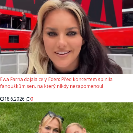
Ewa Farna dojala celý Eden: Před koncertem splnila
fanouškům sen, na který nikdy nezapomenou!
18.6.2026
0