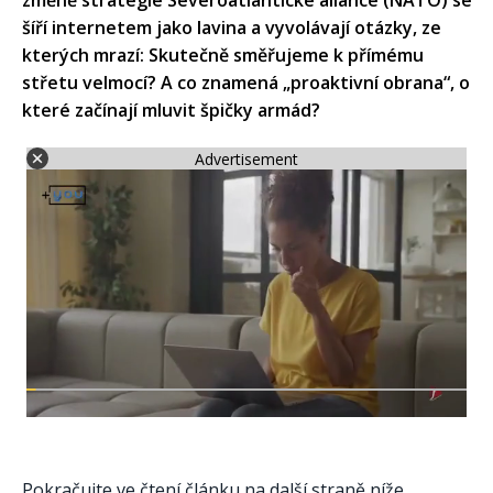
změně strategie Severoatlantické aliance (NATO) se
šíří internetem jako lavina a vyvolávají otázky, ze
kterých mrazí: Skutečně směřujeme k přímému
střetu velmocí? A co znamená „proaktivní obrana“, o
které začínají mluvit špičky armád?
Advertisement
Pokračujte ve čtení článku na další straně níže.