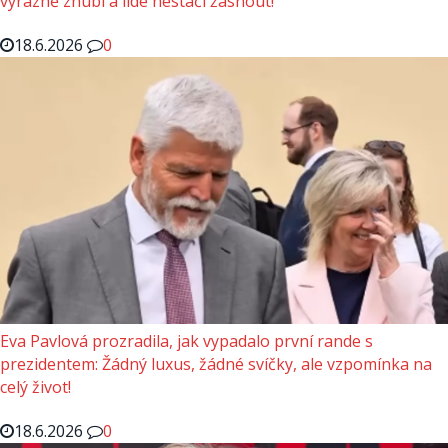
výrazně zhubl a lidé nestačí žasnout!
18.6.2026
0
Eva Pavlová prozradila, jak vypadalo první rande s
prezidentem: Žádný luxus, žádné svíčky, ale vzpomínka na
celý život!
18.6.2026
0