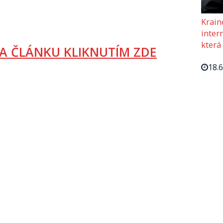
Krain
intern
která
A ČLÁNKU KLIKNUTÍM ZDE
18.