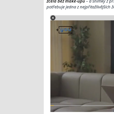
zcela bez make-upu
– a snímky z př
potřebuje jedna z nejpřitažlivějších 