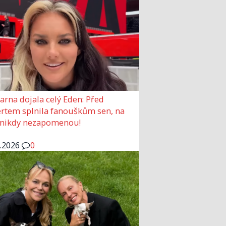
arna dojala celý Eden: Před
rtem splnila fanouškům sen, na
 nikdy nezapomenou!
6.2026
0