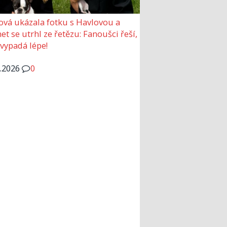
ová ukázala fotku s Havlovou a
et se utrhl ze řetězu: Fanoušci řeší,
 vypadá lépe!
6.2026
0