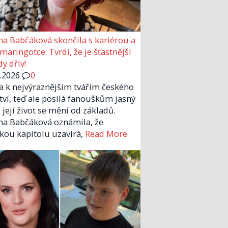
a Babčáková skončila s kariérou a
 maringotce: Tvrdí, že je šťastnější
y dřív!
6.2026
0
la k nejvýraznějším tvářím českého
tví, teď ale posílá fanouškům jasný
 její život se mění od základů.
a Babčáková oznámila, že
kou kapitolu uzavírá,
Read More