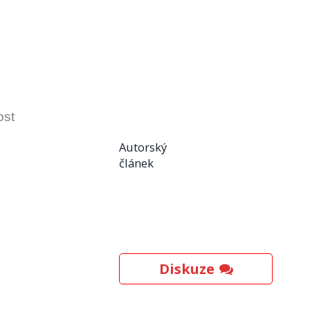
ost
Autorský
článek
Diskuze