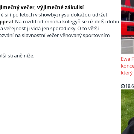
jimečný večer, výjimečné zákulisí
eré si i po letech v showbyznysu dokážou udržet
appeal
. Na rozdíl od mnoha kolegyň se už delší dobu
veřejnost ji vídá jen sporadicky. O to větší
pozvání na slavnostní večer věnovaný sportovním
lší straně níže.
Ewa F
konce
který
18.