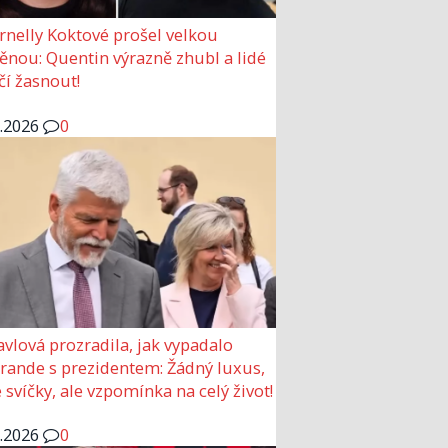
rnelly Koktové prošel velkou
nou: Quentin výrazně zhubl a lidé
čí žasnout!
6.2026
0
avlová prozradila, jak vypadalo
 rande s prezidentem: Žádný luxus,
 svíčky, ale vzpomínka na celý život!
6.2026
0