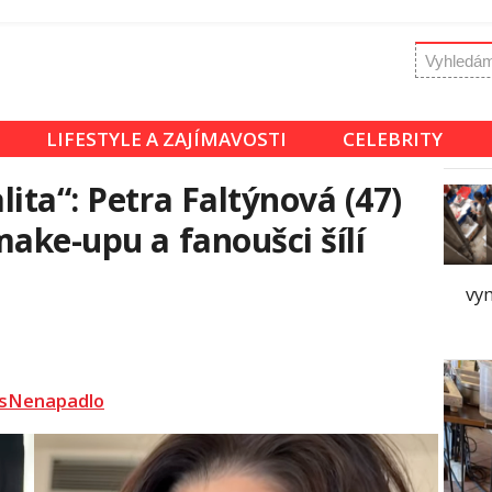
LIFESTYLE A ZAJÍMAVOSTI
CELEBRITY
ita“: Petra Faltýnová (47)
make-upu a fanoušci šílí
vy
sNenapadlo