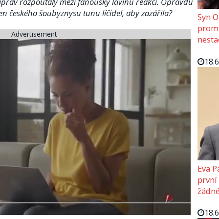
íprav rozpoutaly mezi fanoušky lavinu reakcí. Opravdu
žen českého šoubyznysu tunu líčidel, aby zazářila?
Syn O
promě
Advertisement
nesta
18.
Eva P
první
žádné
18.