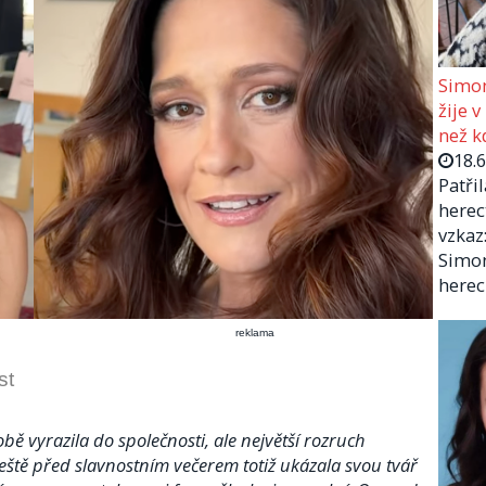
Simon
žije v
než kd
18.
Patři
herec
vzkaz:
Simon
herec
reklama
st
bě vyrazila do společnosti, ale největší rozruch
eště před slavnostním večerem totiž ukázala svou tvář