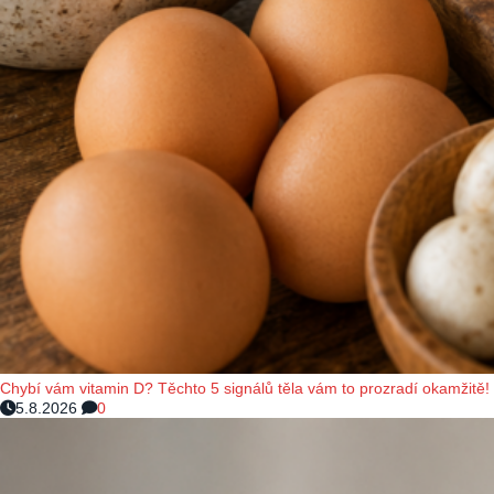
Chybí vám vitamin D? Těchto 5 signálů těla vám to prozradí okamžitě!
5.8.2026
0