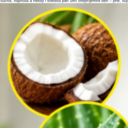
Suchá, napnutá a někdy i svědivá pleť umí znepříjemnit den – pne, šup