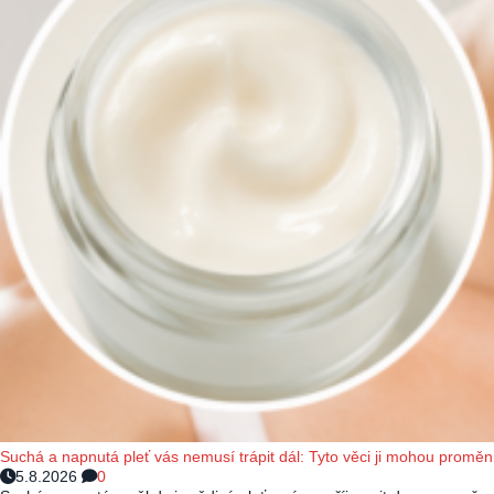
Suchá a napnutá pleť vás nemusí trápit dál: Tyto věci ji mohou proměn
5.8.2026
0