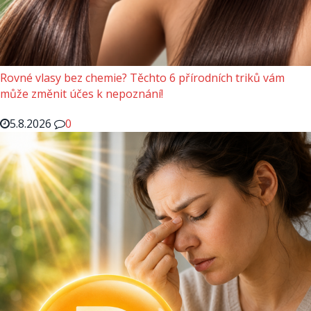
Rovné vlasy bez chemie? Těchto 6 přírodních triků vám
může změnit účes k nepoznání!
5.8.2026
0