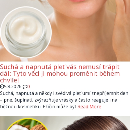
Suchá a napnutá pleť vás nemusí trápit
dál: Tyto věci ji mohou proměnit během
chvíle!
5.8.2026
0
Suchá, napnutá a někdy i svědivá pleť umí znepříjemnit den
– pne, šupinatí, zvýrazňuje vrásky a často reaguje i na
běžnou kosmetiku. Příčin může být
Read More