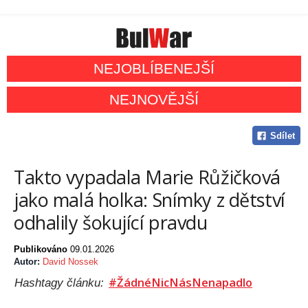
NEJOBLÍBENEJŠÍ
NEJNOVĚJŠÍ
Sdílet
Takto vypadala Marie Růžičková
jako malá holka: Snímky z dětství
odhalily šokující pravdu
Publikováno
09.01.2026
Autor:
David Nossek
#ŽádnéNicNásNenapadlo
Hashtagy článku: