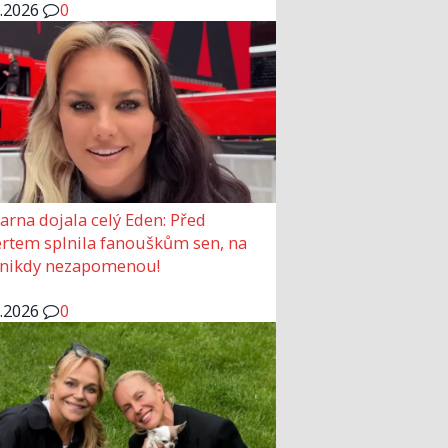
6.2026
0
arna dojala celý Eden: Před
rtem splnila fanouškům sen, na
 nikdy nezapomenou!
6.2026
0