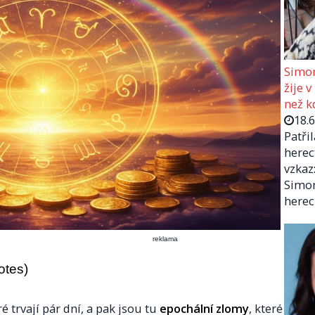
Simon
žije v
než kd
18.
Patři
herec
vzkaz:
Simon
herec
reklama
otes)
é trvají pár dní, a pak jsou tu
epochální zlomy
, které