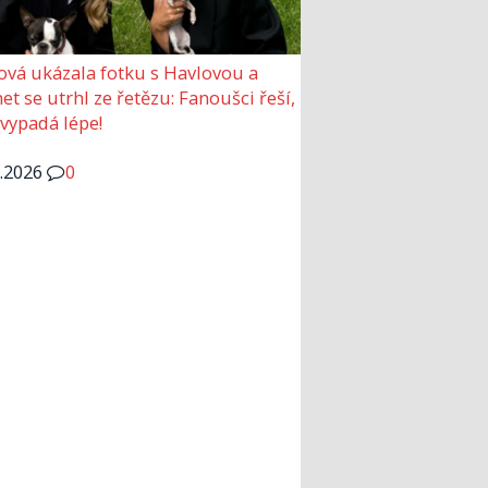
ová ukázala fotku s Havlovou a
et se utrhl ze řetězu: Fanoušci řeší,
 vypadá lépe!
6.2026
0