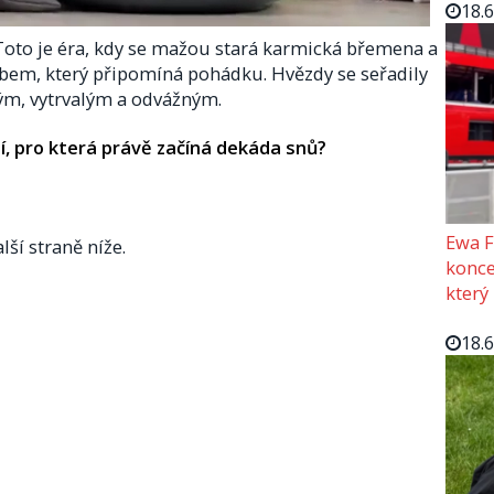
18.
Toto je éra, kdy se mažou stará karmická břemena a
sobem, který připomíná pohádku. Hvězdy se seřadily
ným, vytrvalým a odvážným.
í, pro která právě začíná dekáda snů?
Ewa F
lší straně níže.
konce
který
18.