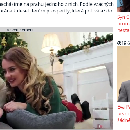
e nacházíme na prahu jednoho z nich. Podle vzácných
brána k deseti letům prosperity, která potrvá až do
Syn O
promě
nesta
Advertisement
18.
Eva P
první
žádné