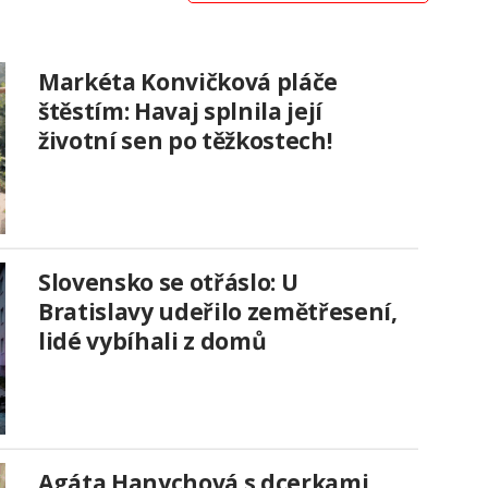
Markéta Konvičková pláče
štěstím: Havaj splnila její
životní sen po těžkostech!
Slovensko se otřáslo: U
Bratislavy udeřilo zemětřesení,
lidé vybíhali z domů
Agáta Hanychová s dcerkami