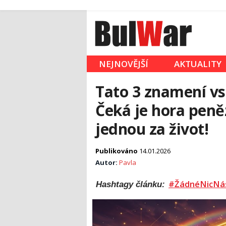
NEJNOVĚJŠÍ
AKTUALITY
Tato 3 znamení vst
Čeká je hora peněz
jednou za život!
Publikováno
14.01.2026
Autor:
Pavla
#ŽádnéNicNá
Hashtagy článku: