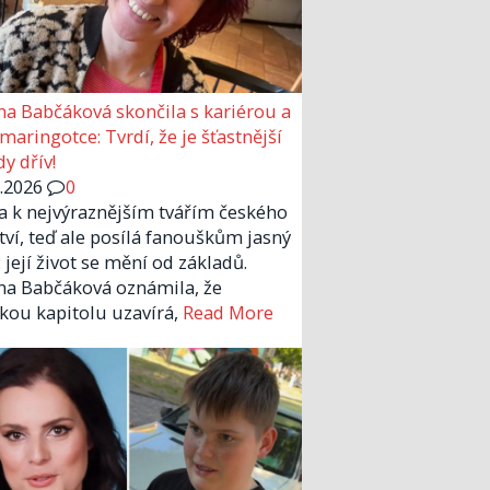
a Babčáková skončila s kariérou a
 maringotce: Tvrdí, že je šťastnější
y dřív!
6.2026
0
la k nejvýraznějším tvářím českého
tví, teď ale posílá fanouškům jasný
 její život se mění od základů.
a Babčáková oznámila, že
kou kapitolu uzavírá,
Read More