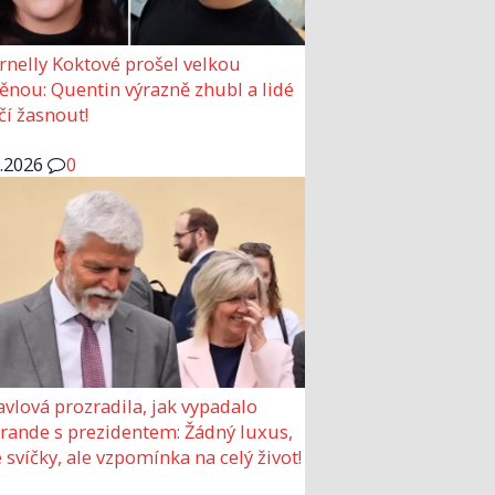
rnelly Koktové prošel velkou
nou: Quentin výrazně zhubl a lidé
čí žasnout!
6.2026
0
avlová prozradila, jak vypadalo
 rande s prezidentem: Žádný luxus,
 svíčky, ale vzpomínka na celý život!