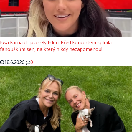
Ewa Farna dojala celý Eden: Před koncertem splnila
fanouškům sen, na který nikdy nezapomenou!
18.6.2026
0