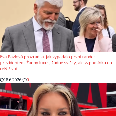
Eva Pavlová prozradila, jak vypadalo první rande s
prezidentem: Žádný luxus, žádné svíčky, ale vzpomínka na
celý život!
18.6.2026
0