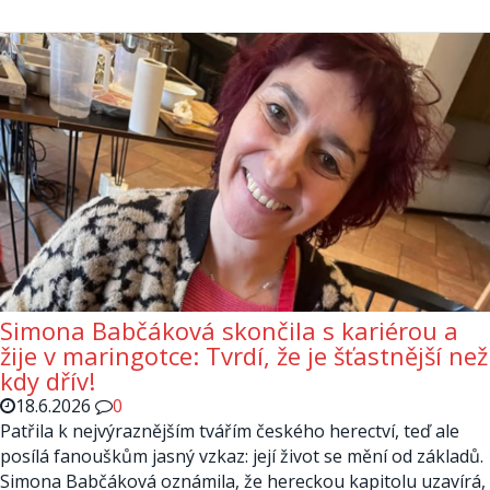
Simona Babčáková skončila s kariérou a
žije v maringotce: Tvrdí, že je šťastnější než
kdy dřív!
18.6.2026
0
Patřila k nejvýraznějším tvářím českého herectví, teď ale
posílá fanouškům jasný vzkaz: její život se mění od základů.
Simona Babčáková oznámila, že hereckou kapitolu uzavírá,