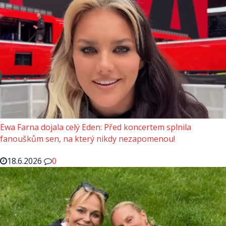
Ewa Farna dojala celý Eden: Před koncertem splnila
fanouškům sen, na který nikdy nezapomenou!
18.6.2026
0