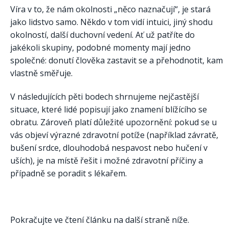
Víra v to, že nám okolnosti „něco naznačují“, je stará
jako lidstvo samo. Někdo v tom vidí intuici, jiný shodu
okolností, další duchovní vedení. Ať už patříte do
jakékoli skupiny, podobné momenty mají jedno
společné: donutí člověka zastavit se a přehodnotit, kam
vlastně směřuje.
V následujících pěti bodech shrnujeme nejčastější
situace, které lidé popisují jako znamení blížícího se
obratu. Zároveň platí důležité upozornění: pokud se u
vás objeví výrazné zdravotní potíže (například závratě,
bušení srdce, dlouhodobá nespavost nebo hučení v
uších), je na místě řešit i možné zdravotní příčiny a
případně se poradit s lékařem.
Pokračujte ve čtení článku na další straně níže.