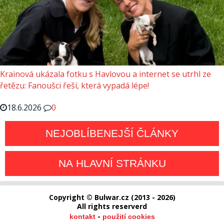
Krainová ukázala fotku s Havlovou a internet se utrhl ze
řetězu: Fanoušci řeší, která vypadá lépe!
18.6.2026
0
NEJOBLÍBENEJŠÍ ČLÁNKY
NA HLAVNÍ STRÁNKU
Copyright © Bulwar.cz (2013 - 2026)
All rights reserverd
-
kontakt
použití cookies