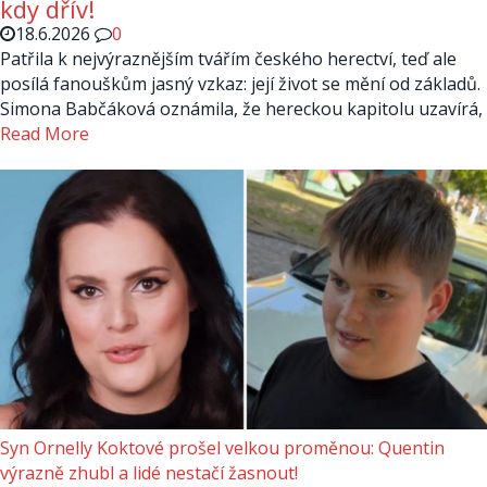
kdy dřív!
18.6.2026
0
Patřila k nejvýraznějším tvářím českého herectví, teď ale
posílá fanouškům jasný vzkaz: její život se mění od základů.
Simona Babčáková oznámila, že hereckou kapitolu uzavírá,
Read More
Syn Ornelly Koktové prošel velkou proměnou: Quentin
výrazně zhubl a lidé nestačí žasnout!