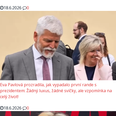
18.6.2026
0
Eva Pavlová prozradila, jak vypadalo první rande s
prezidentem: Žádný luxus, žádné svíčky, ale vzpomínka na
celý život!
18.6.2026
0