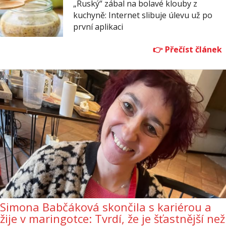
„Ruský“ zábal na bolavé klouby z
kuchyně: Internet slibuje úlevu už po
první aplikaci
Simona Babčáková skončila s kariérou a
žije v maringotce: Tvrdí, že je šťastnější než