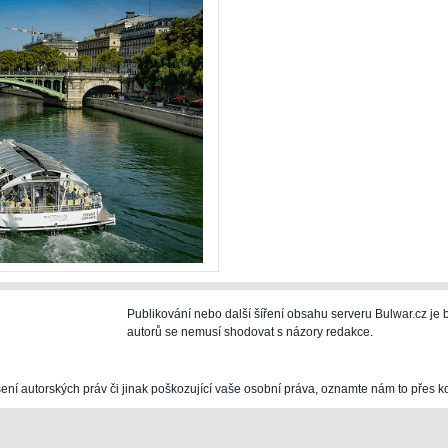
Publikování nebo další šíření obsahu serveru Bulwar.cz j
autorů se nemusí shodovat s názory redakce.
šení autorských práv či jinak poškozující vaše osobní práva, oznamte nám to přes k