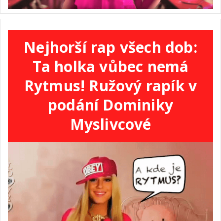
Nejhorší rap všech dob:
Ta holka vůbec nemá
Rytmus! Ružový rapík v
podání Dominiky
Myslivcové