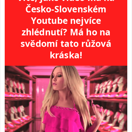
Česko-Slovenském
Youtube nejvíce
zhlédnutí? Má ho na
svědomí tato růžová
kráska!