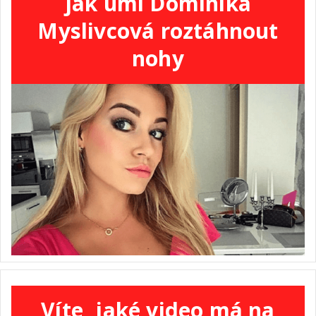
jak umí Dominika
Myslivcová roztáhnout
nohy
Víte, jaké video má na