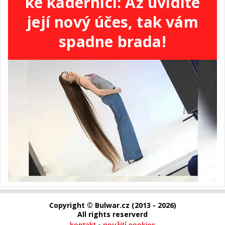
ke kadeřnici: Až uvidíte
její nový účes, tak vám
spadne brada!
Copyright © Bulwar.cz (2013 - 2026)
All rights reserverd
-
kontakt
použití cookies