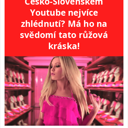
Česko-Slovenském
Youtube nejvíce
zhlédnutí? Má ho na
svědomí tato růžová
kráska!