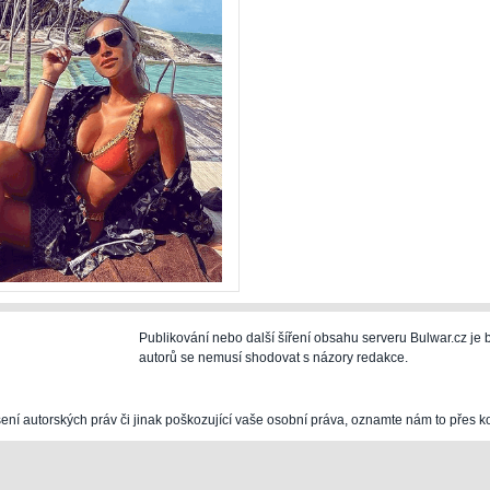
Publikování nebo další šíření obsahu serveru Bulwar.cz j
autorů se nemusí shodovat s názory redakce.
šení autorských práv či jinak poškozující vaše osobní práva, oznamte nám to přes k