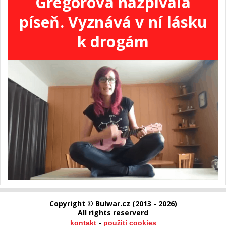
Gregorová nazpívala
píseň. Vyznává v ní lásku
k drogám
Copyright © Bulwar.cz (2013 - 2026)
All rights reserverd
-
kontakt
použití cookies