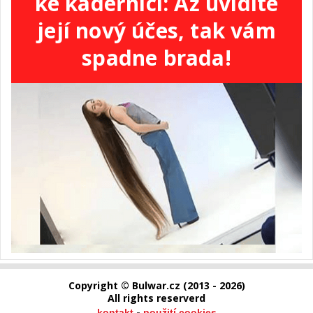
ke kadeřnici: Až uvidíte
její nový účes, tak vám
spadne brada!
Copyright © Bulwar.cz (2013 - 2026)
All rights reserverd
-
kontakt
použití cookies