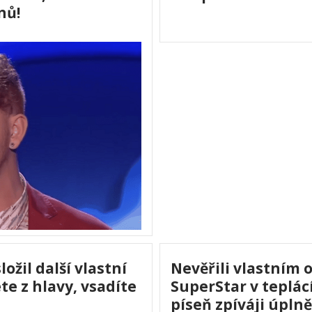
nů!
ožil další vlastní
Nevěřili vlastním o
te z hlavy, vsadíte
SuperStar v teplácí
píseň zpíváji úplně