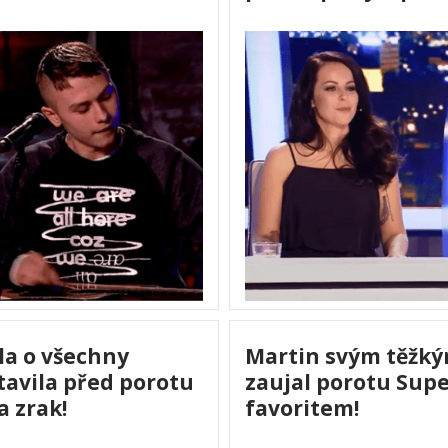
šla o všechny
Martin svým těžk
tavila před porotu
zaujal porotu Supe
a zrak!
favoritem!