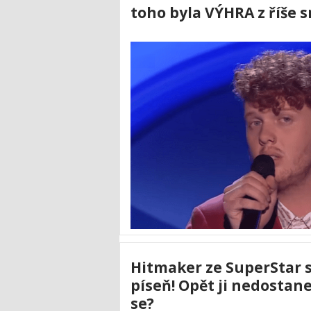
toho byla VÝHRA z říše s
Hitmaker ze SuperStar sl
píseň! Opět ji nedostane
se?