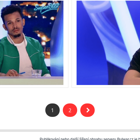
1
2
Publikování nebo další šíření obsahu serveru Bulwar.cz j