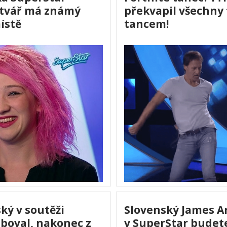
e tvář má známý
překvapil všechny
ístě
tancem!
ký v soutěži
Slovenský James Ar
boval, nakonec z
v SuperStar budete 