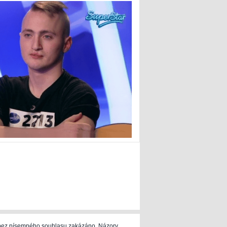
e bez písemného souhlasu zakázáno. Názory