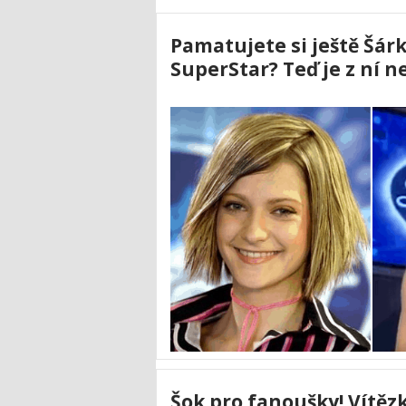
Pamatujete si ještě Šár
SuperStar? Teď je z ní 
Šok pro fanoušky! Vítěz