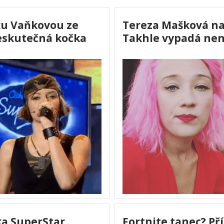
ku Vaňkovou ze
Tereza Mašková na
neskutečná kočka
Takhle vypadá nen
ka SuperStar
Fortnite tanec? Př