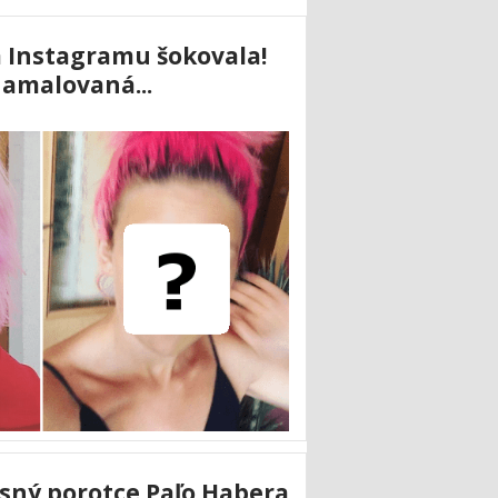
 Instagramu šokovala!
amalovaná...
ísný porotce Paľo Habera