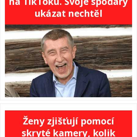
na TikToku. Svoje spoďáry
ukázat nechtěl
Ženy zjišťují pomocí
skryté kamery, kolik