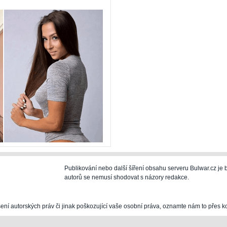
Publikování nebo další šíření obsahu serveru Bulwar.cz j
autorů se nemusí shodovat s názory redakce.
šení autorských práv či jinak poškozující vaše osobní práva, oznamte nám to přes k