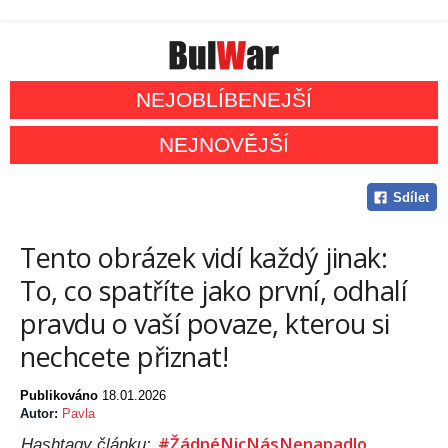
NEJOBLÍBENEJŠÍ
NEJNOVĚJŠÍ
Sdílet
Tento obrázek vidí každý jinak:
To, co spatříte jako první, odhalí
pravdu o vaší povaze, kterou si
nechcete přiznat!
Publikováno
18.01.2026
Autor:
Pavla
#ŽádnéNicNásNenapadlo
Hashtagy článku: