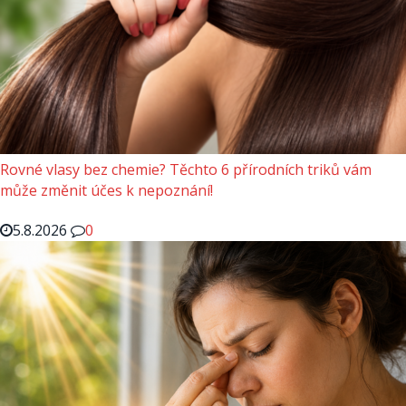
Rovné vlasy bez chemie? Těchto 6 přírodních triků vám
může změnit účes k nepoznání!
5.8.2026
0