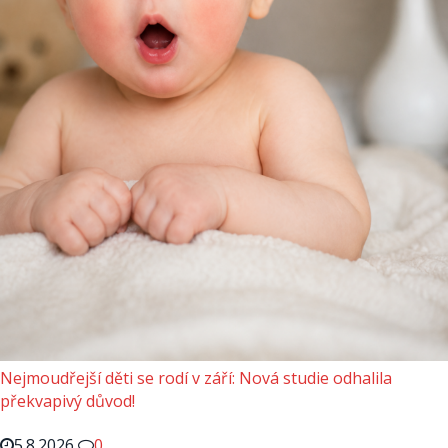
Nejmoudřejší děti se rodí v září: Nová studie odhalila
překvapivý důvod!
5.8.2026
0