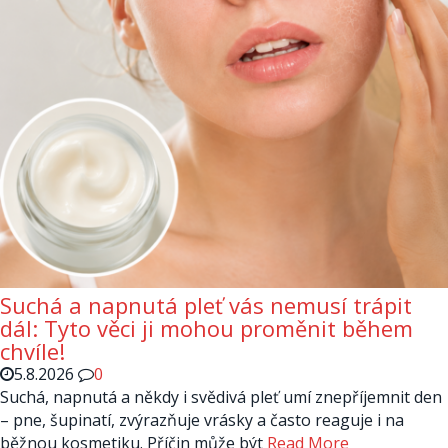
Suchá a napnutá pleť vás nemusí trápit
dál: Tyto věci ji mohou proměnit během
chvíle!
5.8.2026
0
Suchá, napnutá a někdy i svědivá pleť umí znepříjemnit den
– pne, šupinatí, zvýrazňuje vrásky a často reaguje i na
běžnou kosmetiku. Příčin může být
Read More