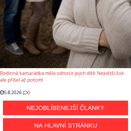
Rodinná kamarádka měla odnosit jejich dítě: Největší šok
ale přišel až potom!
5.8.2026
0
NEJOBLÍBENEJŠÍ ČLÁNKY
NA HLAVNÍ STRÁNKU