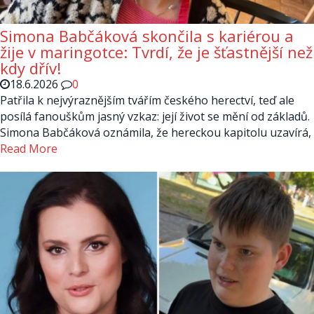
Simona Babčáková skončila s kariérou a
žije v maringotce: Tvrdí, že je šťastnější než
kdy dřív!
18.6.2026
0
Patřila k nejvýraznějším tvářím českého herectví, teď ale
posílá fanouškům jasný vzkaz: její život se mění od základů.
Simona Babčáková oznámila, že hereckou kapitolu uzavírá,
Read More