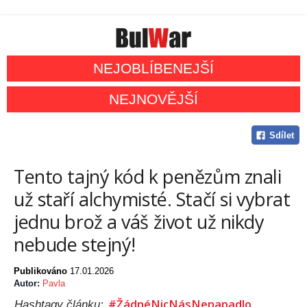
NEJOBLÍBENEJŠÍ
NEJNOVĚJŠÍ
Sdílet
Tento tajný kód k penězům znali
už staří alchymisté. Stačí si vybrat
jednu brož a váš život už nikdy
nebude stejný!
Publikováno
17.01.2026
Autor:
Pavla
#ŽádnéNicNásNenapadlo
Hashtagy článku: