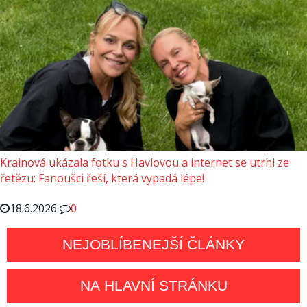
Krainová ukázala fotku s Havlovou a internet se utrhl ze
řetězu: Fanoušci řeší, která vypadá lépe!
18.6.2026
0
NEJOBLÍBENEJŠÍ ČLÁNKY
NA HLAVNÍ STRÁNKU