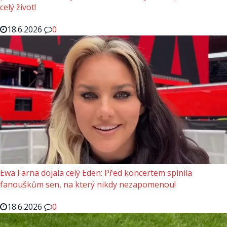
celý život!
18.6.2026
0
Ewa Farna dojala celý Eden: Před koncertem splnila
fanouškům sen, na který nikdy nezapomenou!
18.6.2026
0