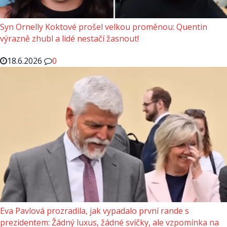
Syn Ornelly Koktové prošel velkou proměnou: Quentin
výrazně zhubl a lidé nestačí žasnout!
18.6.2026
0
Eva Pavlová prozradila, jak vypadalo první rande s
prezidentem: Žádný luxus, žádné svíčky, ale vzpomínka na