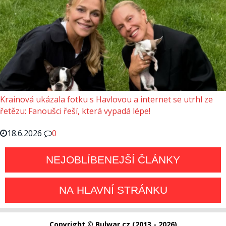
Krainová ukázala fotku s Havlovou a internet se utrhl ze
řetězu: Fanoušci řeší, která vypadá lépe!
18.6.2026
0
NEJOBLÍBENEJŠÍ ČLÁNKY
NA HLAVNÍ STRÁNKU
Copyright © Bulwar.cz (2013 - 2026)