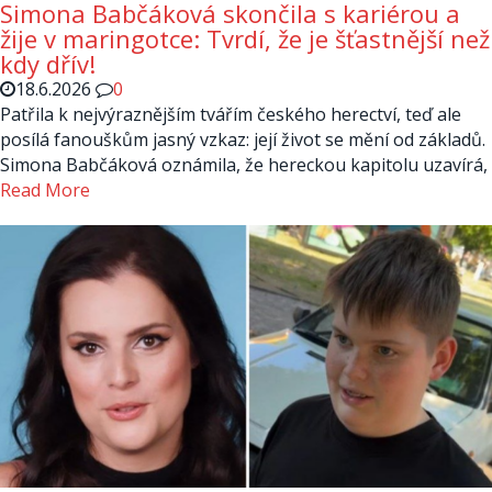
Simona Babčáková skončila s kariérou a
žije v maringotce: Tvrdí, že je šťastnější než
kdy dřív!
18.6.2026
0
Patřila k nejvýraznějším tvářím českého herectví, teď ale
posílá fanouškům jasný vzkaz: její život se mění od základů.
Simona Babčáková oznámila, že hereckou kapitolu uzavírá,
Read More