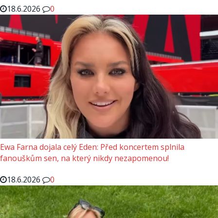
18.6.2026
0
Ewa Farna dojala celý Eden: Před koncertem splnila
fanouškům sen, na který nikdy nezapomenou!
18.6.2026
0