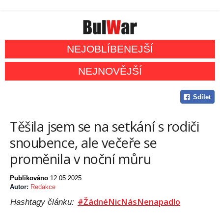
NEJOBLÍBENEJŠÍ
NEJNOVĚJŠÍ
Sdílet
Těšila jsem se na setkání s rodiči
snoubence, ale večeře se
proměnila v noční můru
Publikováno
12.05.2025
Autor:
Redakce
#ŽádnéNicNásNenapadlo
Hashtagy článku: