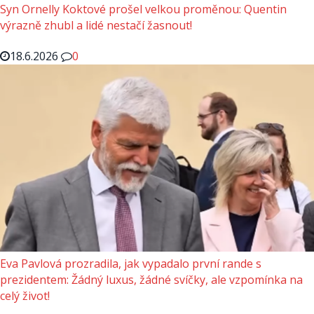
Syn Ornelly Koktové prošel velkou proměnou: Quentin
výrazně zhubl a lidé nestačí žasnout!
18.6.2026
0
Eva Pavlová prozradila, jak vypadalo první rande s
prezidentem: Žádný luxus, žádné svíčky, ale vzpomínka na
celý život!