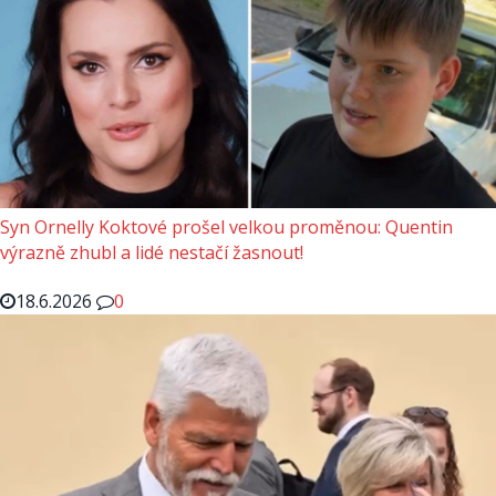
Syn Ornelly Koktové prošel velkou proměnou: Quentin
výrazně zhubl a lidé nestačí žasnout!
18.6.2026
0