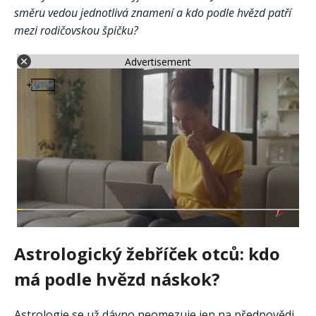
směru vedou jednotlivá znamení a kdo podle hvězd patří
mezi rodičovskou špičku?
Advertisement
Astrologický žebříček otců: kdo
má podle hvězd náskok?
Astrologie se už dávno neomezuje jen na předpovědi