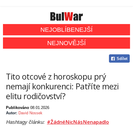
NEJOBLÍBENEJŠÍ
NEJNOVĚJŠÍ
Sdílet
Tito otcové z horoskopu prý
nemají konkurenci: Patříte mezi
elitu rodičovství?
Publikováno
08.01.2026
Autor:
David Nossek
#ŽádnéNicNásNenapadlo
Hashtagy článku: