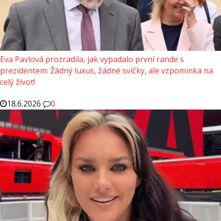
Eva Pavlová prozradila, jak vypadalo první rande s
prezidentem: Žádný luxus, žádné svíčky, ale vzpomínka na
celý život!
18.6.2026
0