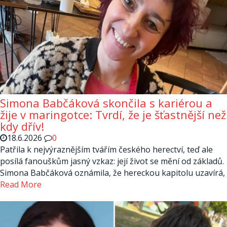
Simona Babčáková skončila s kariérou a
žije v maringotce: Tvrdí, že je šťastnější než
kdy dřív!
18.6.2026
0
Patřila k nejvýraznějším tvářím českého herectví, teď ale
posílá fanouškům jasný vzkaz: její život se mění od základů.
Simona Babčáková oznámila, že hereckou kapitolu uzavírá,
Read More