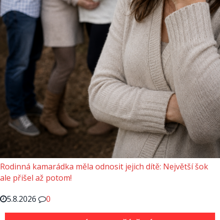
Rodinná kamarádka měla odnosit jejich dítě: Největší šok
ale přišel až potom!
5.8.2026
0