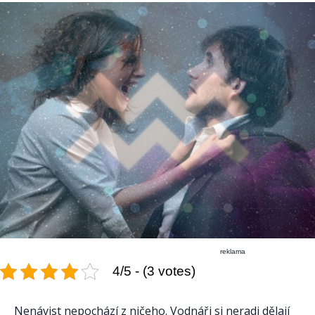
reklama
4/5 - (3 votes)
Nenávist nepochází z ničeho. Vodnáři si neradi dělají