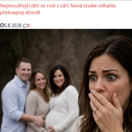
Nejmoudřejší děti se rodí v září: Nová studie odhalila
překvapivý důvod!
5.8.2026
0