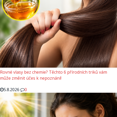
Rovné vlasy bez chemie? Těchto 6 přírodních triků vám
může změnit účes k nepoznání!
5.8.2026
0