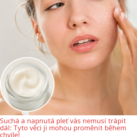
Suchá a napnutá pleť vás nemusí trápit
dál: Tyto věci ji mohou proměnit během
chvíle!