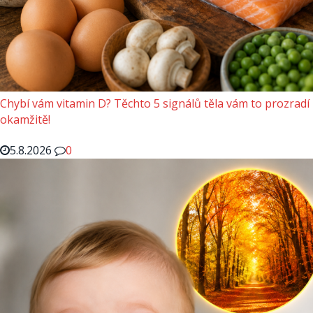
Chybí vám vitamin D? Těchto 5 signálů těla vám to prozradí
okamžitě!
5.8.2026
0