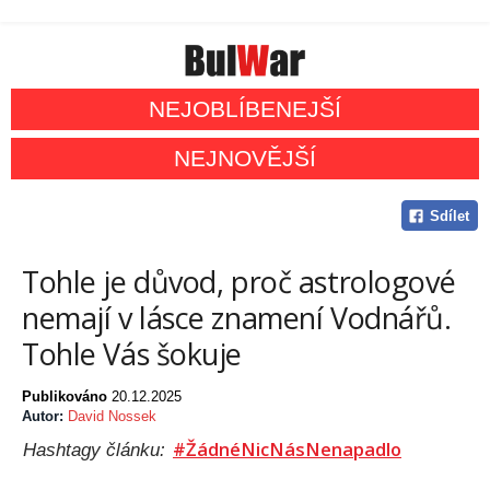
NEJOBLÍBENEJŠÍ
NEJNOVĚJŠÍ
Sdílet
Tohle je důvod, proč astrologové
nemají v lásce znamení Vodnářů.
Tohle Vás šokuje
Publikováno
20.12.2025
Autor:
David Nossek
#ŽádnéNicNásNenapadlo
Hashtagy článku: