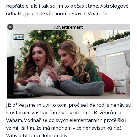
nepřátele, ale i tak se jim to občas stane. Astrologové
odhalili, proč lidé většinou nenávidí Vodnáře.
Advertisement
Již dříve jsme mluvili o tom, proč se lidé rodí s nenávistí
k ostatním zástupcům živlu vzduchu – Blížencům a
Vahám. Vodnář se od svých elementárních protějšků
velmi liší tím, že má mnohem více nenávistníků než
Váhy a Blíženci dohromady.