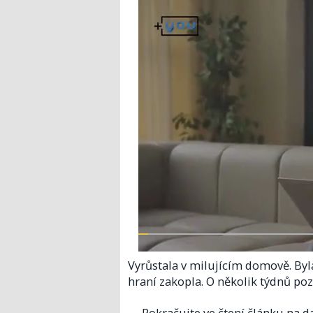
Vyrůstala v milujícím domově. Byl
hraní zakopla. O několik týdnů po
Pokračujte ve čtení článku na da