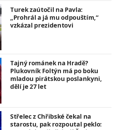
Turek zaútočil na Pavla:
„Prohrál a já mu odpouštím,“
vzkázal prezidentovi
Tajný románek na Hradě?
Plukovník Foltýn má po boku
mladou pirátskou poslankyni,
dělí je 27 let
Střelec z Chřibské čekal na
starostu, pak rozpoutal peklo: