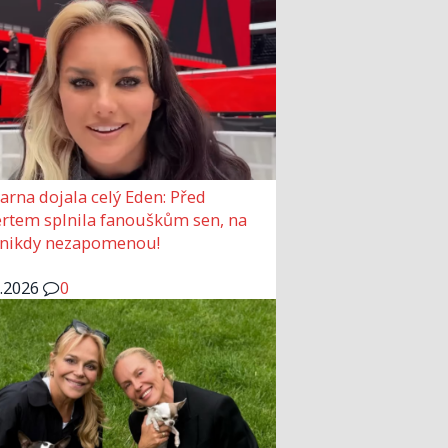
arna dojala celý Eden: Před
rtem splnila fanouškům sen, na
 nikdy nezapomenou!
6.2026
0