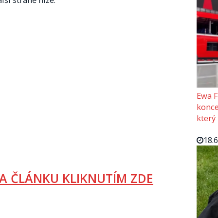
Ewa F
konce
který
18.
A ČLÁNKU KLIKNUTÍM ZDE