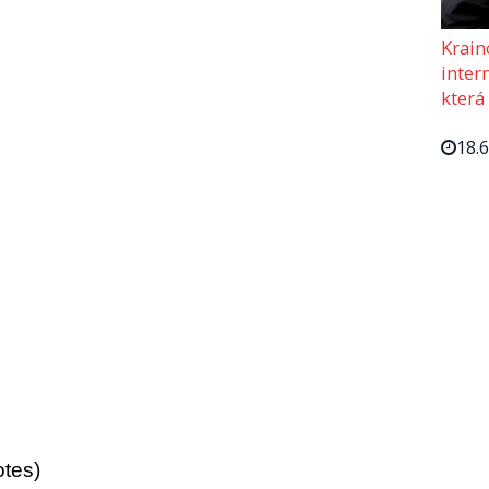
Krain
intern
která
18.
otes)