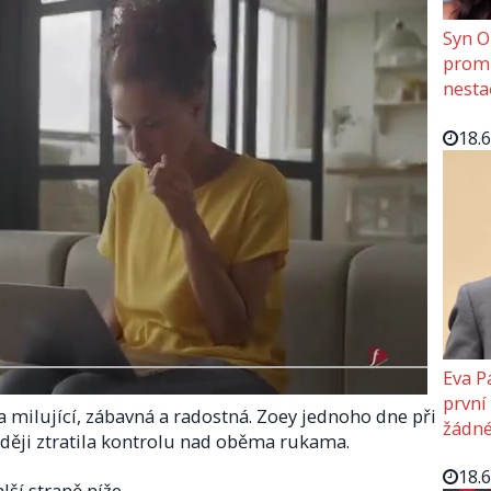
Syn O
promě
nesta
18.
Eva P
první
a milující, zábavná a radostná. Zoey jednoho dne při
žádné
zději ztratila kontrolu nad oběma rukama.
18.
lší straně níže.