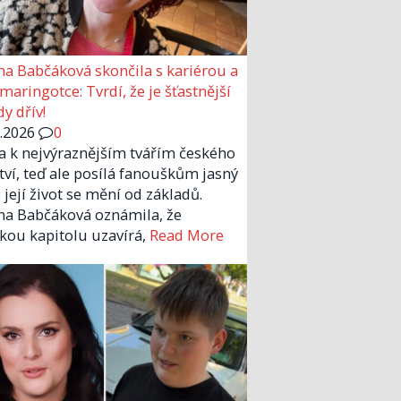
a Babčáková skončila s kariérou a
 maringotce: Tvrdí, že je šťastnější
y dřív!
6.2026
0
la k nejvýraznějším tvářím českého
tví, teď ale posílá fanouškům jasný
 její život se mění od základů.
a Babčáková oznámila, že
kou kapitolu uzavírá,
Read More