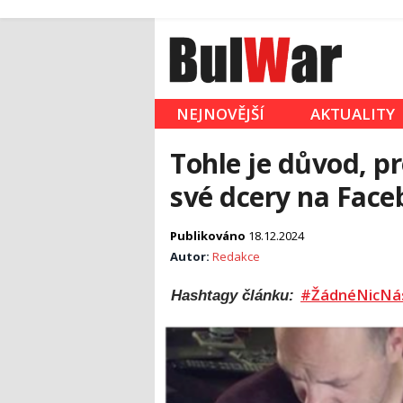
NEJNOVĚJŠÍ
AKTUALITY
Tohle je důvod, pr
své dcery na Fac
Publikováno
18.12.2024
Autor:
Redakce
#ŽádnéNicNá
Hashtagy článku: