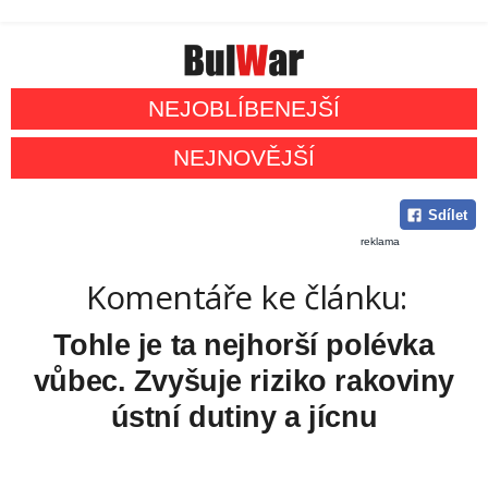
NEJOBLÍBENEJŠÍ
NEJNOVĚJŠÍ
Sdílet
reklama
Komentáře ke článku:
Tohle je ta nejhorší polévka
vůbec. Zvyšuje riziko rakoviny
ústní dutiny a jícnu