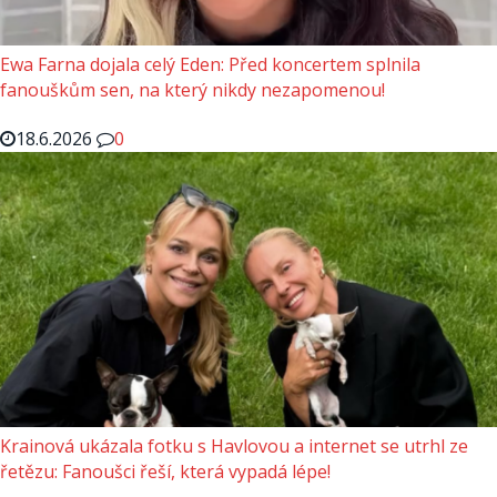
Ewa Farna dojala celý Eden: Před koncertem splnila
fanouškům sen, na který nikdy nezapomenou!
18.6.2026
0
Krainová ukázala fotku s Havlovou a internet se utrhl ze
řetězu: Fanoušci řeší, která vypadá lépe!