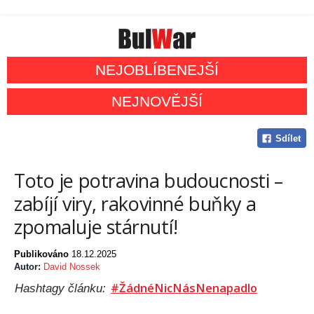
NEJOBLÍBENEJŠÍ
NEJNOVĚJŠÍ
Sdílet
Toto je potravina budoucnosti –
zabíjí viry, rakovinné buňky a
zpomaluje stárnutí!
Publikováno
18.12.2025
Autor:
David Nossek
#ŽádnéNicNásNenapadlo
Hashtagy článku: