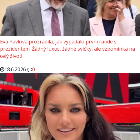
Eva Pavlová prozradila, jak vypadalo první rande s
prezidentem: Žádný luxus, žádné svíčky, ale vzpomínka na
celý život!
18.6.2026
0