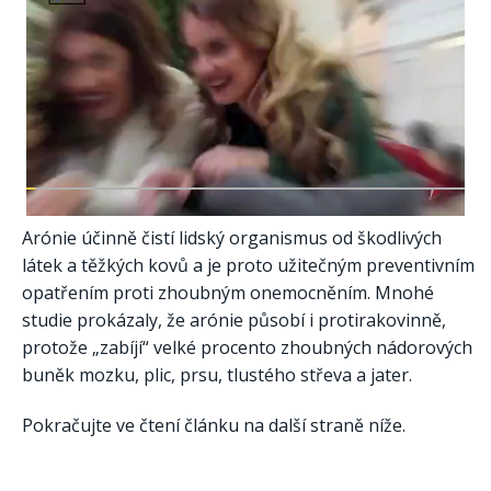
Arónie účinně čistí lidský organismus od škodlivých
látek a těžkých kovů a je proto užitečným preventivním
opatřením proti zhoubným onemocněním. Mnohé
studie prokázaly, že arónie působí i protirakovinně,
protože „zabíjí“ velké procento zhoubných nádorových
buněk mozku, plic, prsu, tlustého střeva a jater.
Pokračujte ve čtení článku na další straně níže.