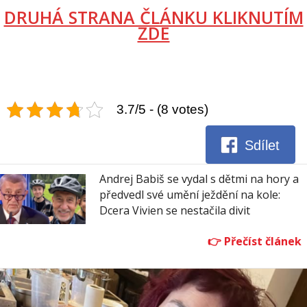
DRUHÁ STRANA ČLÁNKU KLIKNUTÍM
ZDE
3.7/5 - (8 votes)
Sdílet
Andrej Babiš se vydal s dětmi na hory a
předvedl své umění ježdění na kole:
Dcera Vivien se nestačila divit