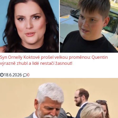
Syn Ornelly Koktové prošel velkou proměnou: Quentin
výrazně zhubl a lidé nestačí žasnout!
18.6.2026
0