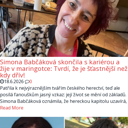
Simona Babčáková skončila s kariérou a
žije v maringotce: Tvrdí, že je šťastnější než
kdy dřív!
18.6.2026
0
Patřila k nejvýraznějším tvářím českého herectví, teď ale
posílá fanouškům jasný vzkaz: její život se mění od základů.
Simona Babčáková oznámila, že hereckou kapitolu uzavírá,
Read More