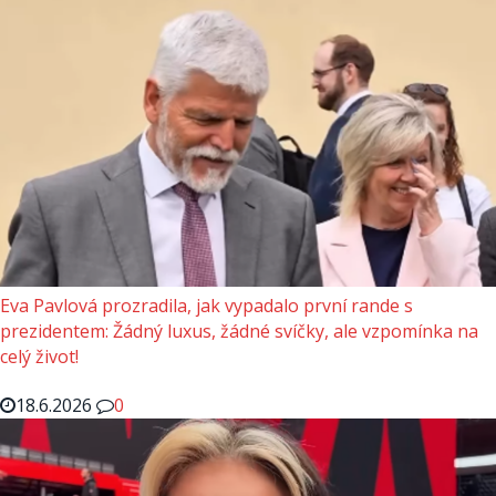
Eva Pavlová prozradila, jak vypadalo první rande s
prezidentem: Žádný luxus, žádné svíčky, ale vzpomínka na
celý život!
18.6.2026
0