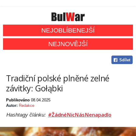
NEJOBLÍBENEJŠÍ
NEJNOVĚJŠÍ
Sdílet
Tradiční polské plněné zelné
závitky: Gołąbki​
Publikováno
08.04.2025
Autor:
Redakce
#ŽádnéNicNásNenapadlo
Hashtagy článku: