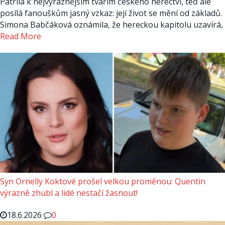
Patřila k nejvýraznějším tvářím českého herectví, teď ale
posílá fanouškům jasný vzkaz: její život se mění od základů.
Simona Babčáková oznámila, že hereckou kapitolu uzavírá,
Read More
Syn Ornelly Koktové prošel velkou proměnou: Quentin
výrazně zhubl a lidé nestačí žasnout!
18.6.2026
0