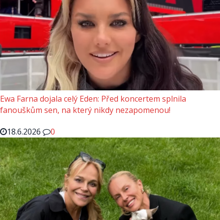
Ewa Farna dojala celý Eden: Před koncertem splnila
fanouškům sen, na který nikdy nezapomenou!
18.6.2026
0