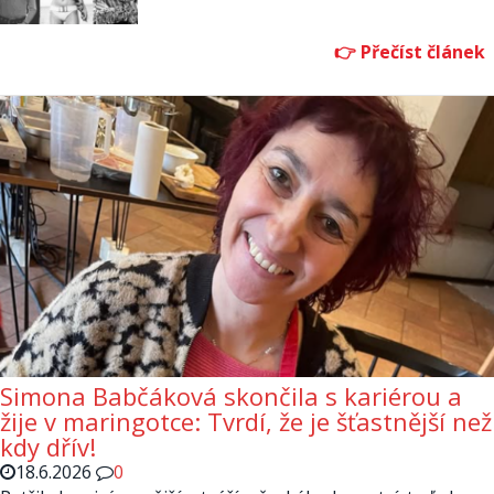
Simona Babčáková skončila s kariérou a
žije v maringotce: Tvrdí, že je šťastnější než
kdy dřív!
18.6.2026
0