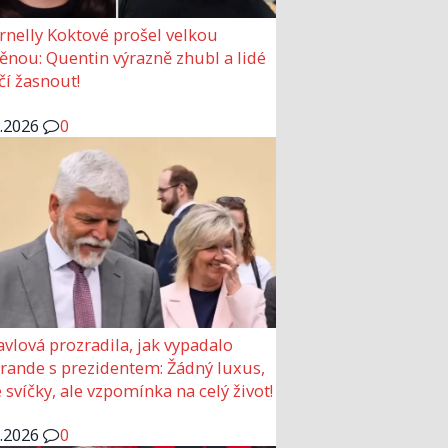
rnelly Koktové prošel velkou
nou: Quentin výrazně zhubl a lidé
čí žasnout!
6.2026
0
avlová prozradila, jak vypadalo
 rande s prezidentem: Žádný luxus,
 svíčky, ale vzpomínka na celý život!
6.2026
0