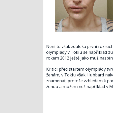
Není to však zdaleka první rozruch
olympiády v Tokiu se například zú
rokem 2012 ještě jako muž nasbír
Kritici před startem olympiády tv
ženám, v Tokiu však Hubbard nako
znamenat, protože vzhledem k pova
ženou a mužem než například v MM