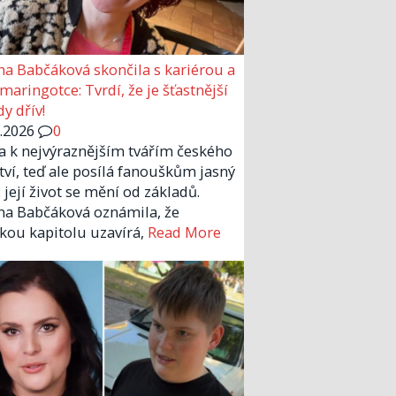
a Babčáková skončila s kariérou a
 maringotce: Tvrdí, že je šťastnější
y dřív!
6.2026
0
la k nejvýraznějším tvářím českého
tví, teď ale posílá fanouškům jasný
 její život se mění od základů.
a Babčáková oznámila, že
kou kapitolu uzavírá,
Read More