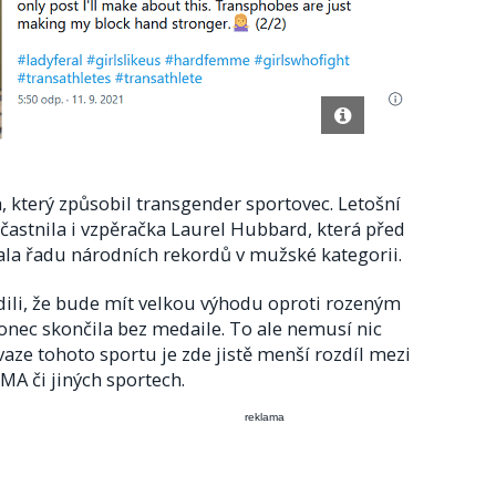
, který způsobil transgender sportovec. Letošní
častnila i vzpěračka Laurel Hubbard, která před
ala řadu národních rekordů v mužské kategorii.
rdili, že bude mít velkou výhodu oproti rozeným
nec skončila bez medaile. To ale nemusí nic
ze tohoto sportu je zde jistě menší rozdíl mezi
A či jiných sportech.
reklama