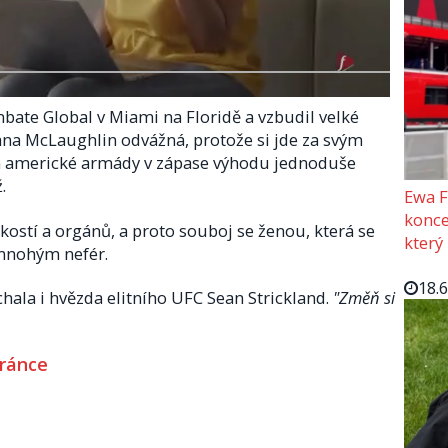
ate Global v Miami na Floridě a vzbudil velké
lana McLaughlin odvážná, protože si jde za svým
en americké armády v zápase výhodu jednoduše
.
Ewa F
konce
kostí a orgánů, a proto souboj se ženou, která se
který
 mnohým nefér.
18.
hala i hvězda elitního UFC Sean Strickland.
"Změň si
tránce