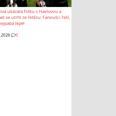
ová ukázala fotku s Havlovou a
et se utrhl ze řetězu: Fanoušci řeší,
 vypadá lépe!
6.2026
0