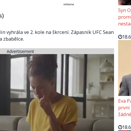
reklama
Syn O
s)
promě
nesta
 vyhrála ve 2. kole na škrcení. Zápasník UFC Sean
18.
a zbabělce.
Advertisement
Eva P
první
žádné
18.