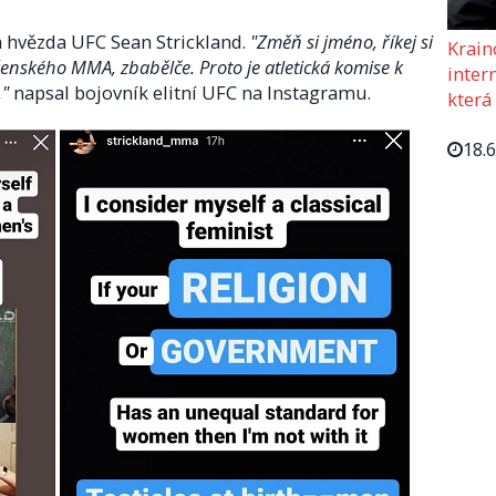
a hvězda UFC Sean Strickland.
"Změň si jméno, říkej si
Krain
ženského MMA, zbabělče. Proto je atletická komise k
intern
,"
napsal bojovník elitní UFC na Instagramu.
která
18.