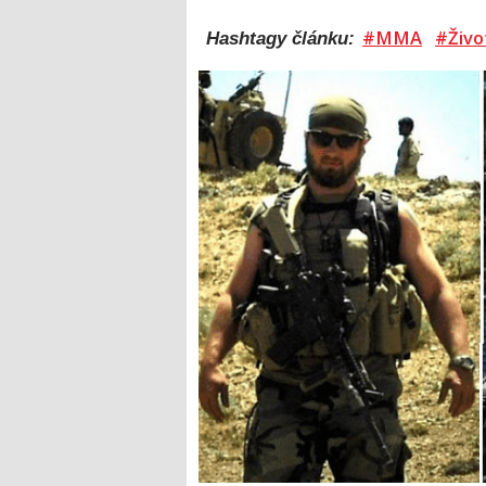
#MMA
#Živo
Hashtagy článku: