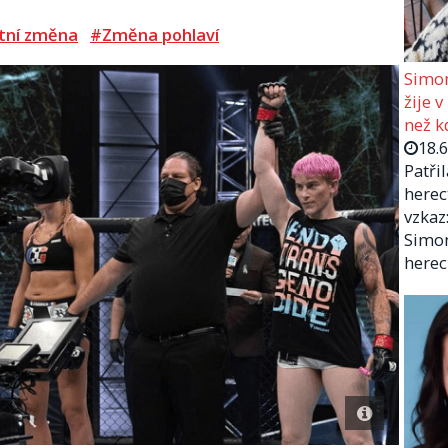
tní změna
#Změna pohlaví
Simon
žije v
než kd
18.
Patři
herec
vzkaz:
Simon
herec