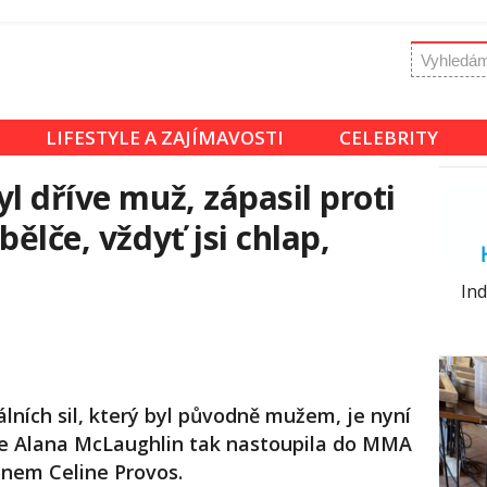
LIFESTYLE A ZAJÍMAVOSTI
CELEBRITY
l dříve muž, zápasil proti
bělče, vždyť jsi chlap,
Ind
lních sil, který byl původně mužem, je nyní
e Alana McLaughlin tak nastoupila do MMA
énem Celine Provos.