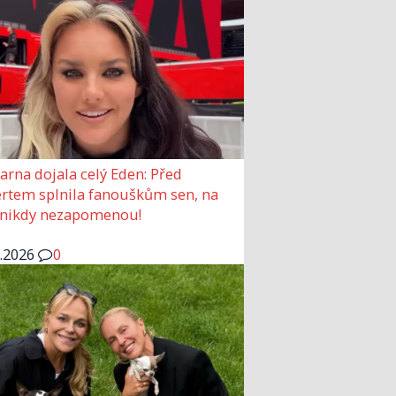
arna dojala celý Eden: Před
rtem splnila fanouškům sen, na
 nikdy nezapomenou!
6.2026
0