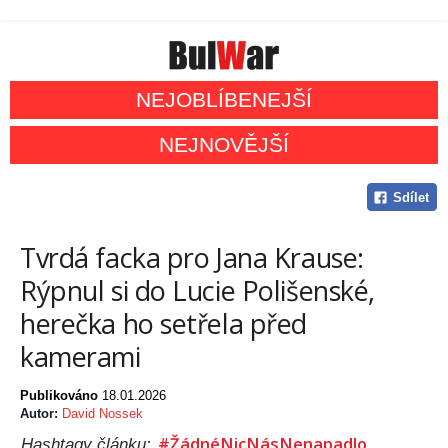
NEJOBLÍBENEJŠÍ
NEJNOVĚJŠÍ
Sdílet
Tvrdá facka pro Jana Krause:
Rýpnul si do Lucie Polišenské,
herečka ho setřela před
kamerami
Publikováno
18.01.2026
Autor:
David Nossek
#ŽádnéNicNásNenapadlo
Hashtagy článku: