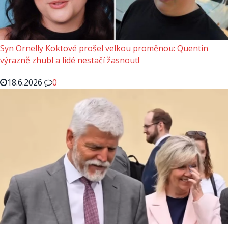
Syn Ornelly Koktové prošel velkou proměnou: Quentin
výrazně zhubl a lidé nestačí žasnout!
18.6.2026
0