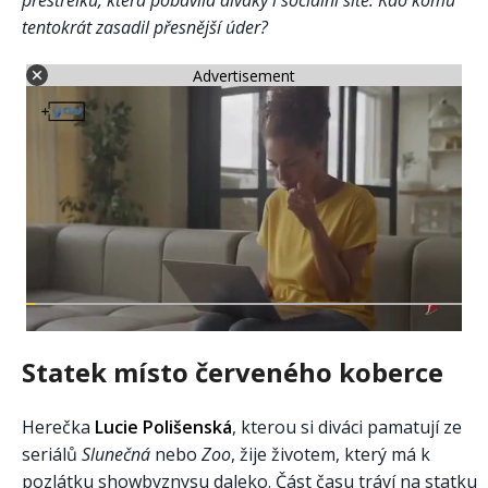
přestřelku, která pobavila diváky i sociální sítě. Kdo komu
tentokrát zasadil přesnější úder?
Advertisement
Statek místo červeného koberce
Herečka
Lucie Polišenská
, kterou si diváci pamatují ze
seriálů
Slunečná
nebo
Zoo
, žije životem, který má k
pozlátku showbyznysu daleko. Část času tráví na statku