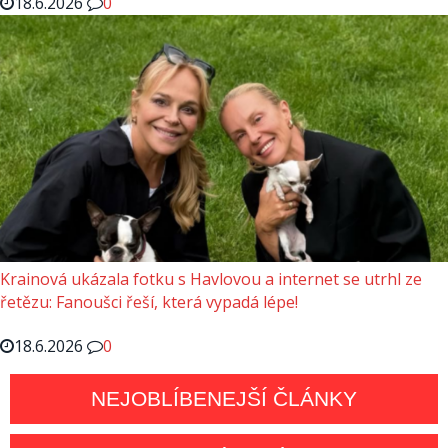
18.6.2026
0
Krainová ukázala fotku s Havlovou a internet se utrhl ze
řetězu: Fanoušci řeší, která vypadá lépe!
18.6.2026
0
NEJOBLÍBENEJŠÍ ČLÁNKY