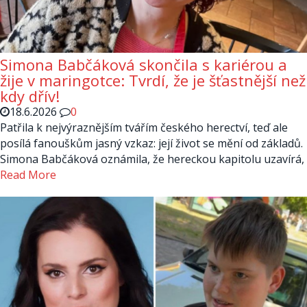
Simona Babčáková skončila s kariérou a
žije v maringotce: Tvrdí, že je šťastnější než
kdy dřív!
18.6.2026
0
Patřila k nejvýraznějším tvářím českého herectví, teď ale
posílá fanouškům jasný vzkaz: její život se mění od základů.
Simona Babčáková oznámila, že hereckou kapitolu uzavírá,
Read More