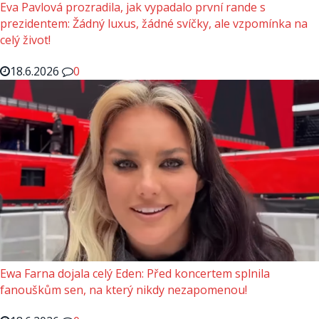
Eva Pavlová prozradila, jak vypadalo první rande s
prezidentem: Žádný luxus, žádné svíčky, ale vzpomínka na
celý život!
18.6.2026
0
Ewa Farna dojala celý Eden: Před koncertem splnila
fanouškům sen, na který nikdy nezapomenou!