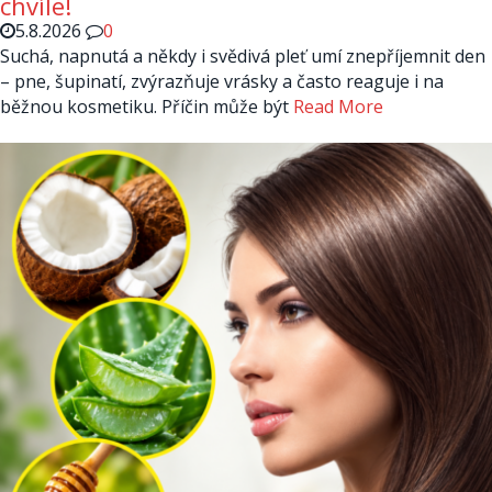
chvíle!
5.8.2026
0
Suchá, napnutá a někdy i svědivá pleť umí znepříjemnit den
– pne, šupinatí, zvýrazňuje vrásky a často reaguje i na
běžnou kosmetiku. Příčin může být
Read More