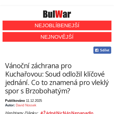
NEJOBLÍBENEJŠÍ
NEJNOVĚJŠÍ
Sdílet
Vánoční záchrana pro
Kuchařovou: Soud odložil klíčové
jednání. Co to znamená pro vleklý
spor s Brzobohatým?
Publikováno
11.12.2025
Autor:
David Nossek
#ŽádnéNicNásNenapadlo
Hashtagy článku: