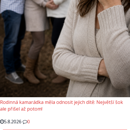
Rodinná kamarádka měla odnosit jejich dítě: Největší šok
ale přišel až potom!
5.8.2026
0