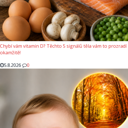
Chybí vám vitamin D? Těchto 5 signálů těla vám to prozradí
okamžitě!
5.8.2026
0