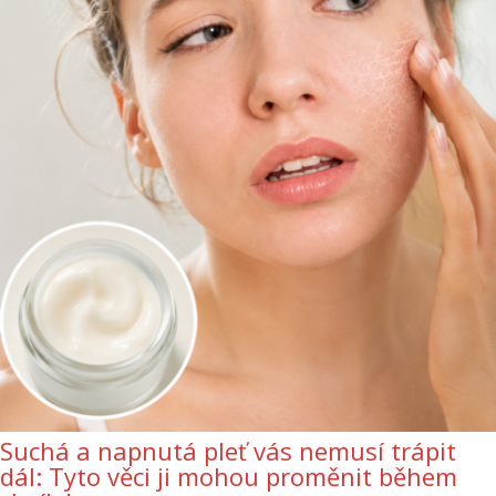
Suchá a napnutá pleť vás nemusí trápit
dál: Tyto věci ji mohou proměnit během