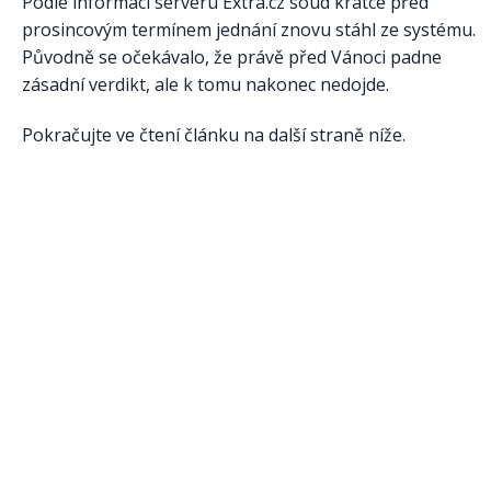
Podle informací serveru Extra.cz soud krátce před
prosincovým termínem jednání znovu stáhl ze systému.
Původně se očekávalo, že právě před Vánoci padne
zásadní verdikt, ale k tomu nakonec nedojde.
Pokračujte ve čtení článku na další straně níže.