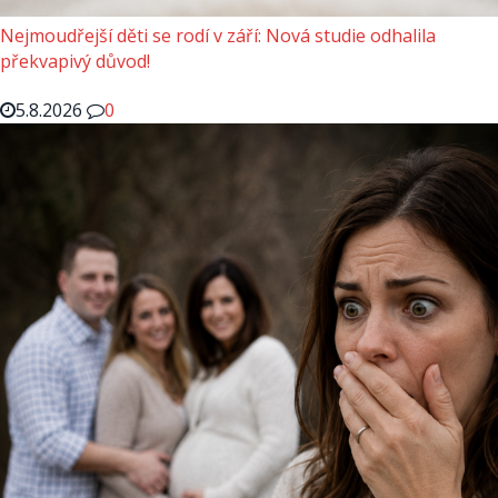
Nejmoudřejší děti se rodí v září: Nová studie odhalila
překvapivý důvod!
5.8.2026
0