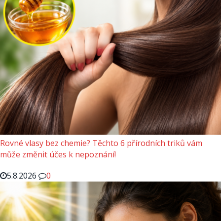
Rovné vlasy bez chemie? Těchto 6 přírodních triků vám
může změnit účes k nepoznání!
5.8.2026
0