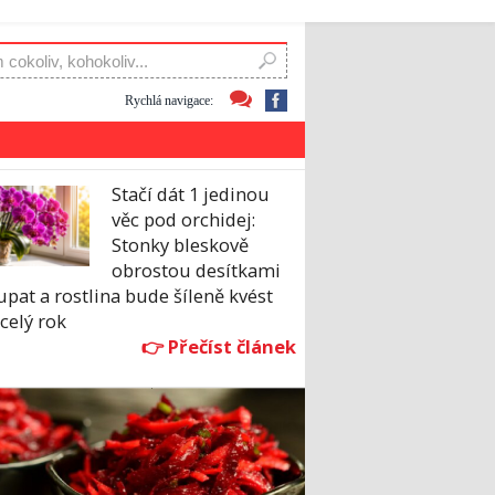
Rychlá navigace:
Stačí dát 1 jedinou
věc pod orchidej:
Stonky bleskově
obrostou desítkami
pat a rostlina bude šíleně kvést
celý rok