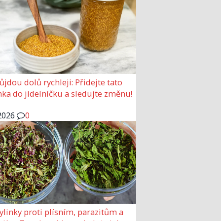
ůjdou dolů rychleji: Přidejte tato
ka do jídelníčku a sledujte změnu!
2026
0
ylinky proti plísním, parazitům a