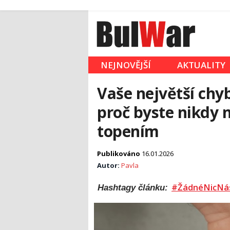
NEJNOVĚJŠÍ
AKTUALITY
Vaše největší chy
proč byste nikdy 
topením
Publikováno
16.01.2026
Autor:
Pavla
#ŽádnéNicNá
Hashtagy článku: