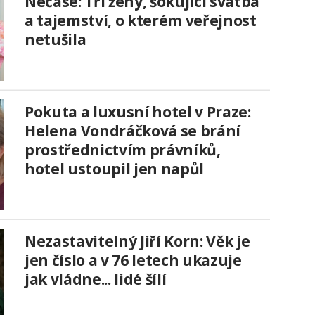
Nečase: Tři ženy, šokující svatba
a tajemství, o kterém veřejnost
netušila
Pokuta a luxusní hotel v Praze:
Helena Vondráčková se brání
prostřednictvím právníků,
hotel ustoupil jen napůl
Nezastavitelný Jiří Korn: Věk je
jen číslo a v 76 letech ukazuje
jak vládne... lidé šílí