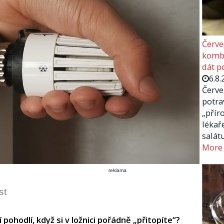
Červe
kombi
dát p
6.8.
Červe
potra
„přír
lékař
salát
More
reklama
st
 pohodlí, když si v ložnici pořádně „přitopíte“?