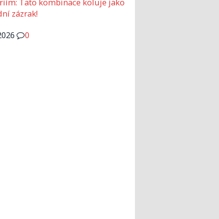
riím: Tato kombinace koluje jako
dní zázrak!
2026
0