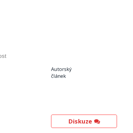
ost
Autorský
článek
Diskuze