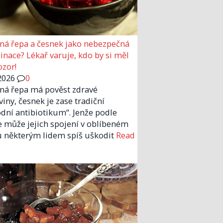
ná řepa a česnek jako nebezpečná
nace? Lékař varuje, kdo by si měl
ozor!
2026
0
ná řepa má pověst zdravé
viny, česnek je zase tradiční
odní antibiotikum“. Jenže podle
e může jejich spojení v oblíbeném
u některým lidem spíš uškodit
Read