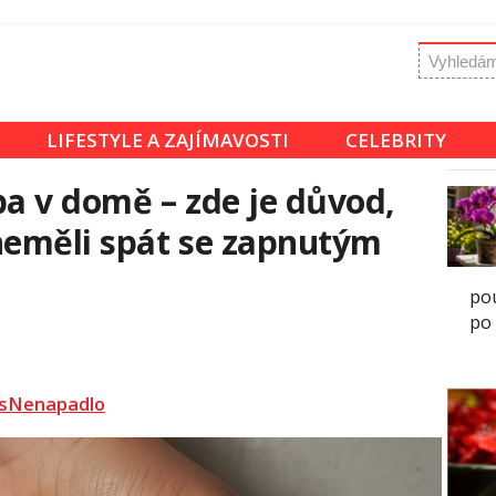
LIFESTYLE A ZAJÍMAVOSTI
CELEBRITY
ba v domě – zde je důvod,
neměli spát se zapnutým
pou
po 
sNenapadlo