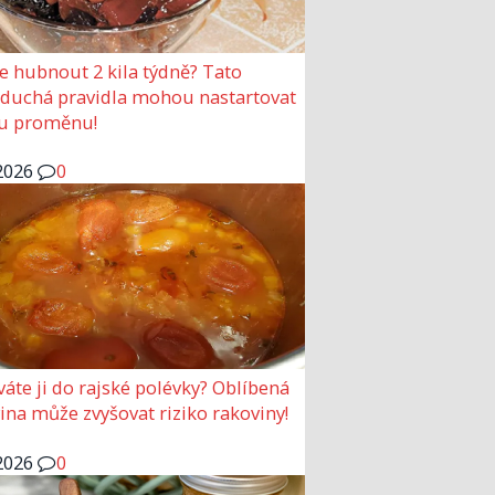
e hubnout 2 kila týdně? Tato
duchá pravidla mohou nastartovat
u proměnu!
2026
0
váte ji do rajské polévky? Oblíbená
ina může zvyšovat riziko rakoviny!
2026
0