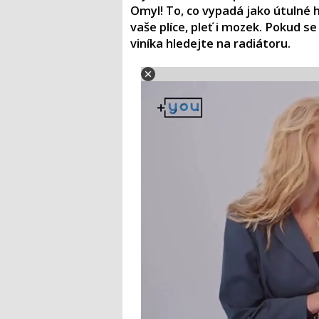
Omyl! To, co vypadá jako útulné h
vaše plíce, pleť i mozek. Pokud se
viníka hledejte na radiátoru.