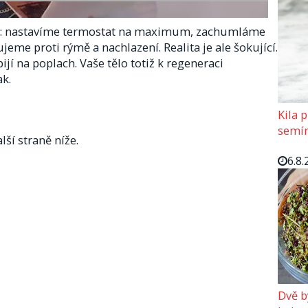
u: nastavíme termostat na maximum, zachumláme
jeme proti rýmě a nachlazení. Realita je ale šokující.
í na poplach. Vaše tělo totiž k regeneraci
k.
Kila p
semín
lší straně níže.
6.8.
Dvě b