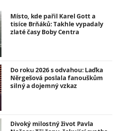
Místo, kde pařil Karel Gott a
tisíce Brňáků: Takhle vypadaly
zlaté časy Boby Centra
Do roku 2026 s odvahou: Laďka
Něrgešová poslala fanouškům
silný a dojemný vzkaz
Divoký milostný život Pavla