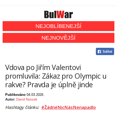
NEJOBLÍBENEJŠÍ
NEJNOVĚJŠÍ
Sdílet
Vdova po Jiřím Valentovi
promluvila: Zákaz pro Olympic u
rakve? Pravda je úplně jinde
Publikováno
04.03.2026
Autor:
David Nossek
#ŽádnéNicNásNenapadlo
Hashtagy článku: