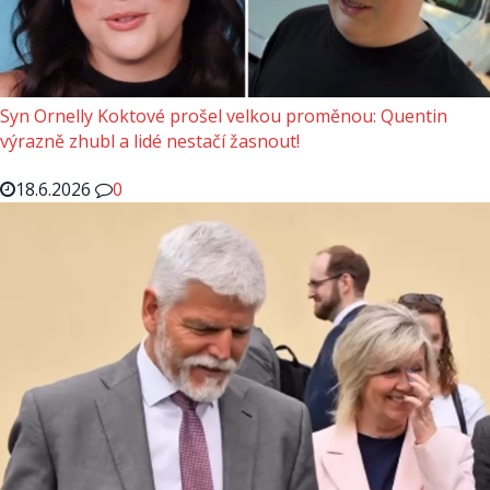
Syn Ornelly Koktové prošel velkou proměnou: Quentin
výrazně zhubl a lidé nestačí žasnout!
18.6.2026
0