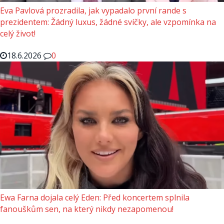
Eva Pavlová prozradila, jak vypadalo první rande s
prezidentem: Žádný luxus, žádné svíčky, ale vzpomínka na
celý život!
18.6.2026
0
Ewa Farna dojala celý Eden: Před koncertem splnila
fanouškům sen, na který nikdy nezapomenou!