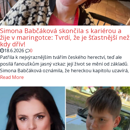
Simona Babčáková skončila s kariérou a
žije v maringotce: Tvrdí, že je šťastnější než
kdy dřív!
18.6.2026
0
Patřila k nejvýraznějším tvářím českého herectví, teď ale
posílá fanouškům jasný vzkaz: její život se mění od základů.
Simona Babčáková oznámila, že hereckou kapitolu uzavírá,
Read More