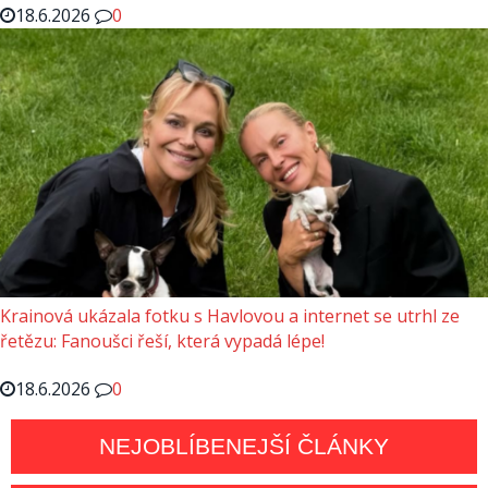
18.6.2026
0
Krainová ukázala fotku s Havlovou a internet se utrhl ze
řetězu: Fanoušci řeší, která vypadá lépe!
18.6.2026
0
NEJOBLÍBENEJŠÍ ČLÁNKY