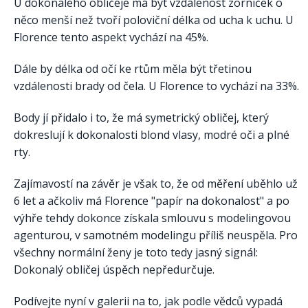
U dokonalého obličeje má být vzdálenost zorniček o
něco menší než tvoří poloviční délka od ucha k uchu. U
Florence tento aspekt vychází na 45%.
Dále by délka od očí ke rtům měla být třetinou
vzdálenosti brady od čela. U Florence to vychází na 33%.
Body jí přidalo i to, že má symetrický obličej, který
dokreslují k dokonalosti blond vlasy, modré oči a plné
rty.
Zajímavostí na závěr je však to, že od měření uběhlo už
6 let a ačkoliv má Florence "papír na dokonalost" a po
výhře tehdy dokonce získala smlouvu s modelingovou
agenturou, v samotném modelingu příliš neuspěla. Pro
všechny normální ženy je toto tedy jasný signál:
Dokonalý obličej úspěch nepředurčuje.
Podívejte nyní v galerii na to, jak podle vědců vypadá