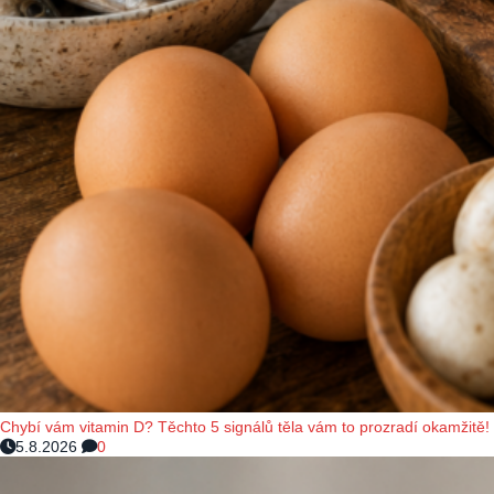
Chybí vám vitamin D? Těchto 5 signálů těla vám to prozradí okamžitě!
5.8.2026
0