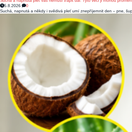
Suchá a napnutá pleť vás nemusí trápit dál: Tyto věci ji mohou proměn
5.8.2026
0
Suchá, napnutá a někdy i svědivá pleť umí znepříjemnit den – pne, šup