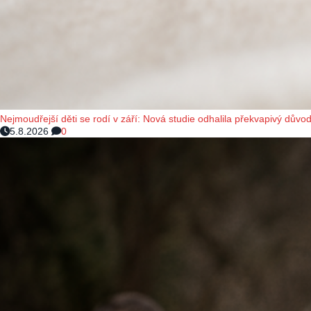
Nejmoudřejší děti se rodí v září: Nová studie odhalila překvapivý důvod
5.8.2026
0