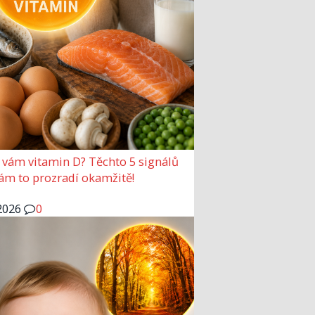
 vám vitamin D? Těchto 5 signálů
vám to prozradí okamžitě!
2026
0