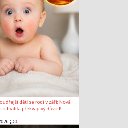
udřejší děti se rodí v září: Nová
e odhalila překvapivý důvod!
2026
0