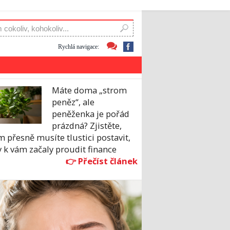
Rychlá navigace:
Máte doma „strom
peněz“, ale
peněženka je pořád
prázdná? Zjistěte,
 přesně musíte tlustici postavit,
 k vám začaly proudit finance