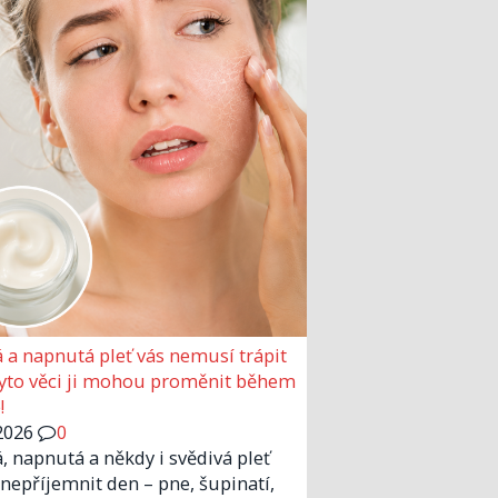
 a napnutá pleť vás nemusí trápit
Tyto věci ji mohou proměnit během
!
2026
0
, napnutá a někdy i svědivá pleť
nepříjemnit den – pne, šupinatí,