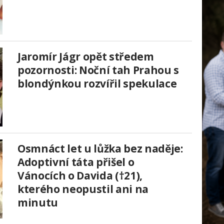
Jaromír Jágr opět středem
pozornosti: Noční tah Prahou s
blondýnkou rozvířil spekulace
Osmnáct let u lůžka bez naděje:
Adoptivní táta přišel o
Vánocích o Davida (†21),
kterého neopustil ani na
minutu