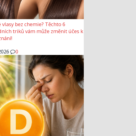
 vlasy bez chemie? Těchto 6
dních triků vám může změnit účes k
nání!
2026
0