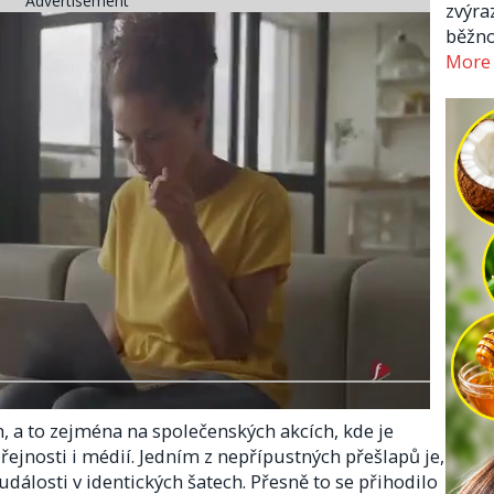
Advertisement
zvýra
běžno
More
, a to zejména na společenských akcích, kde je
ejnosti i médií. Jedním z nepřípustných přešlapů je,
události v identických šatech. Přesně to se přihodilo