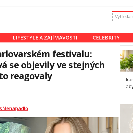
LIFESTYLE A ZAJÍMAVOSTI
CELEBRITY
arlovarském festivalu:
á se objevily ve stejných
 to reagovaly
kam
aby
sNenapadlo