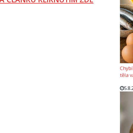
Chybí
těla 
5.8.