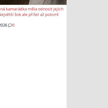
ná kamarádka měla odnosit jejich
Největší šok ale přišel až potom!
2026
0