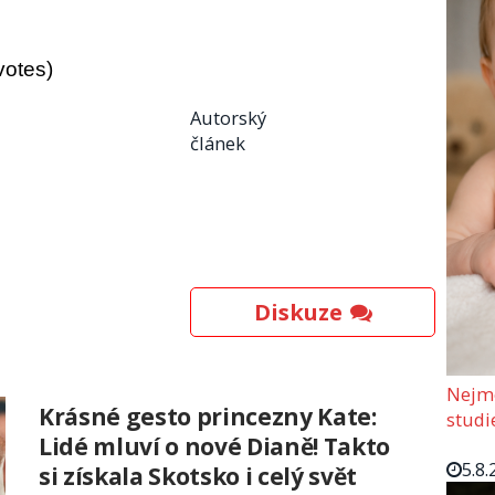
votes)
Autorský
článek
Diskuze
Nejmo
Krásné gesto princezny Kate:
studi
Lidé mluví o nové Dianě! Takto
5.8.
si získala Skotsko i celý svět