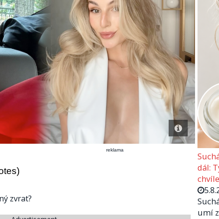
reklama
Suchá
dál: 
otes)
chvíle
5.8.
ný zvrat?
Suchá
umí z