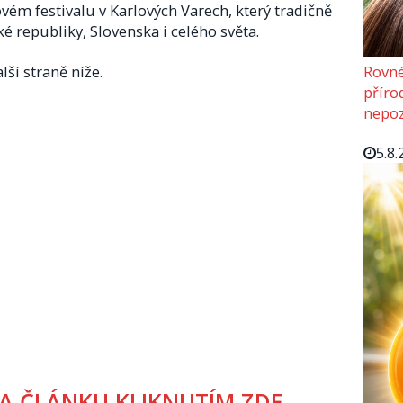
m festivalu v Karlových Varech, který tradičně
ké republiky, Slovenska i celého světa.
Rovné
lší straně níže.
příro
nepoz
5.8.
A ČLÁNKU KLIKNUTÍM ZDE