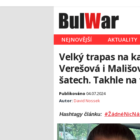
NEJNOVĚJŠÍ
AKTUALITY
Velký trapas na k
Verešová i Mališov
šatech. Takhle na
Publikováno
04.07.2024
Autor:
David Nossek
#ŽádnéNicNá
Hashtagy článku: