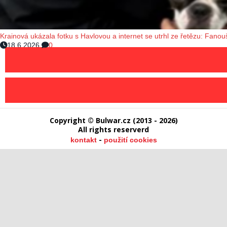
Krainová ukázala fotku s Havlovou a internet se utrhl ze řetězu: Fanouš
18.6.2026
0
Copyright © Bulwar.cz (2013 - 2026)
All rights reserverd
-
kontakt
použití cookies