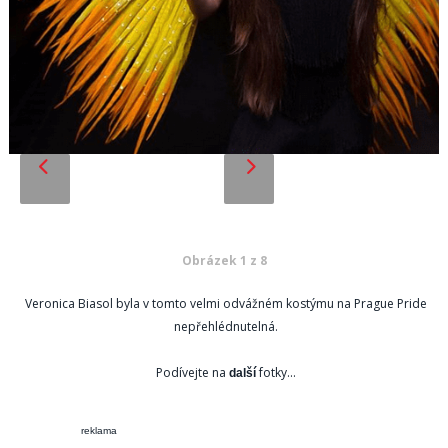
Obrázek 1 z 8
Veronica Biasol byla v tomto velmi odvážném kostýmu na Prague Pride
nepřehlédnutelná.
Podívejte na
fotky...
další
reklama