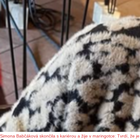
Simona Babčáková skončila s kariérou a žije v maringotce: Tvrdí, že je 