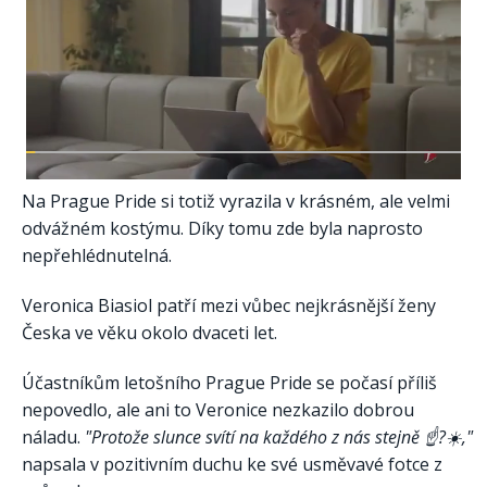
Na Prague Pride si totiž vyrazila v krásném, ale velmi
odvážném kostýmu. Díky tomu zde byla naprosto
nepřehlédnutelná.
Veronica Biasiol patří mezi vůbec nejkrásnější ženy
Česka ve věku okolo dvaceti let.
Účastníkům letošního Prague Pride se počasí příliš
nepovedlo, ale ani to Veronice nezkazilo dobrou
náladu.
"Protože slunce svítí na každého z nás stejně ☝?☀️,"
napsala v pozitivním duchu ke své usměvavé fotce z