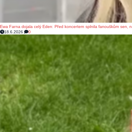
Ewa Farna dojala celý Eden: Před koncertem splnila fanouškům sen, 
18.6.2026
0