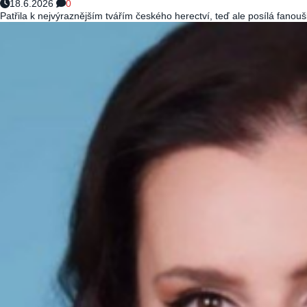
18.6.2026
0
Patřila k nejvýraznějším tvářím českého herectví, teď ale posílá fano