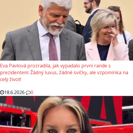
Eva Pavlová prozradila, jak vypadalo první rande s
prezidentem: Žádný luxus, žádné svíčky, ale vzpomínka na
celý život!
18.6.2026
0