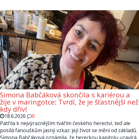
Simona Babčáková skončila s kariérou a
žije v maringotce: Tvrdí, že je šťastnější než
kdy dřív!
18.6.2026
0
Patřila k nejvýraznějším tvářím českého herectví, teď ale
posílá fanouškům jasný vzkaz: její život se mění od základů.
Simona Babčáková oznámila, že hereckou kapitolu uzavírá,