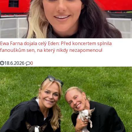
Ewa Farna dojala celý Eden: Před koncertem splnila
fanouškům sen, na který nikdy nezapomenou!
18.6.2026
0