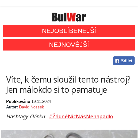
NEJOBLÍBENEJŠÍ
NEJNOVĚJŠÍ
Sdílet
Víte, k čemu sloužil tento nástroj?
Jen málokdo si to pamatuje
Publikováno
19.11.2024
Autor:
David Nossek
#ŽádnéNicNásNenapadlo
Hashtagy článku: