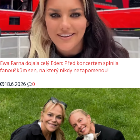
Ewa Farna dojala celý Eden: Před koncertem splnila
fanouškům sen, na který nikdy nezapomenou!
18.6.2026
0