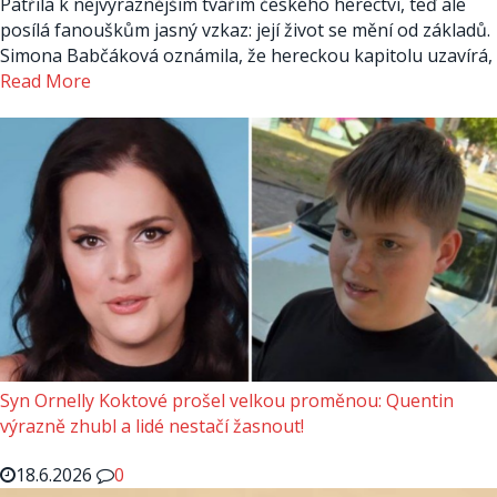
Patřila k nejvýraznějším tvářím českého herectví, teď ale
posílá fanouškům jasný vzkaz: její život se mění od základů.
Simona Babčáková oznámila, že hereckou kapitolu uzavírá,
Read More
Syn Ornelly Koktové prošel velkou proměnou: Quentin
výrazně zhubl a lidé nestačí žasnout!
18.6.2026
0