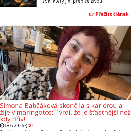
šok, který jim přepíše život!
Simona Babčáková skončila s kariérou a
žije v maringotce: Tvrdí, že je šťastnější než
kdy dřív!
18.6.2026
0