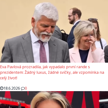
Eva Pavlová prozradila, jak vypadalo první rande s
prezidentem: Žádný luxus, žádné svíčky, ale vzpomínka na
celý život!
18.6.2026
0