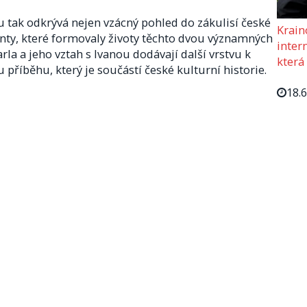
tak odkrývá nejen vzácný pohled do zákulisí české
Krain
nty, které formovaly životy těchto dvou významných
intern
a a jeho vztah s Ivanou dodávají další vrstvu k
která
íběhu, který je součástí české kulturní historie.
18.