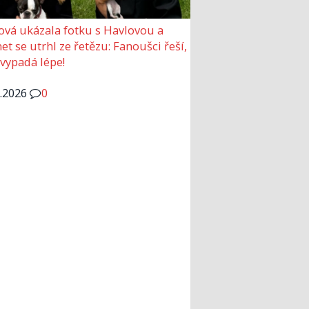
ová ukázala fotku s Havlovou a
et se utrhl ze řetězu: Fanoušci řeší,
 vypadá lépe!
6.2026
0