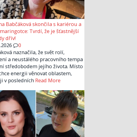
a Babčáková skončila s kariérou a
 maringotce: Tvrdí, že je šťastnější
y dřív!
6.2026
0
ková naznačila, že svět rolí,
ení a neustálého pracovního tempa
ní středobodem jejího života. Místo
chce energii věnovat oblastem,
 ji v posledních
Read More