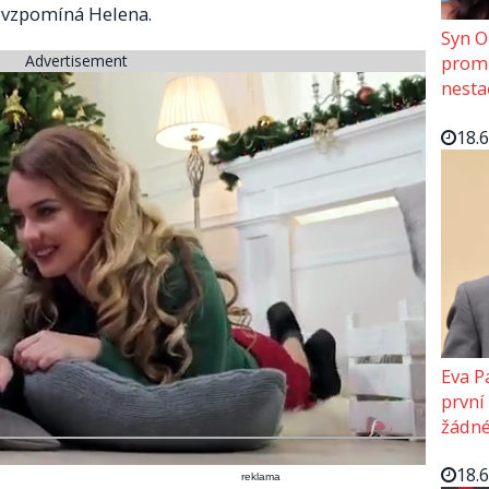
" vzpomíná Helena.
Syn O
Advertisement
promě
nesta
18.
Eva P
první
žádné
18.
reklama