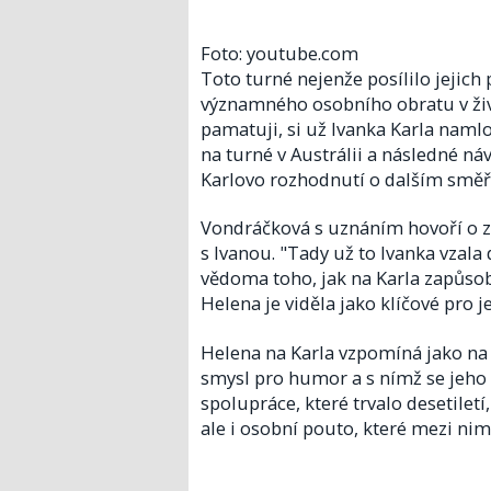
Foto: youtube.com
Toto turné nejenže posílilo jejich 
významného osobního obratu v život
pamatuji, si už Ivanka Karla naml
na turné v Austrálii a následné ná
Karlovo rozhodnutí o dalším směř
Vondráčková s uznáním hovoří o z
s Ivanou. "Tady už to Ivanka vzala
vědoma toho, jak na Karla zapůsobi
Helena je viděla jako klíčové pro j
Helena na Karla vzpomíná jako na 
smysl pro humor a s nímž se jeho p
spolupráce, které trvalo desetiletí
ale i osobní pouto, které mezi nim