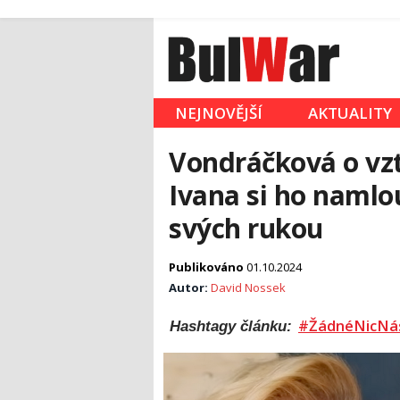
NEJNOVĚJŠÍ
AKTUALITY
Vondráčková o vzt
Ivana si ho namlo
svých rukou
Publikováno
01.10.2024
Autor:
David Nossek
#ŽádnéNicNá
Hashtagy článku: