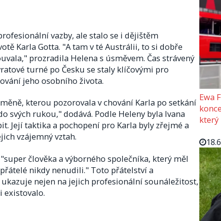
profesionální vazby, ale stalo se i dějištěm
ě Karla Gotta. "A tam v té Austrálii, to si dobře
ouvala," prozradila Helena s úsměvem. Čas strávený
vratové turné po Česku se staly klíčovými pro
ování jeho osobního života.
Ewa F
měně, kterou pozorovala v chování Karla po setkání
konce
 do svých rukou," dodává. Podle Heleny byla Ivana
který
t. Její taktika a pochopení pro Karla byly zřejmé a
ejich vzájemný vztah.
18.
"super člověka a výborného společníka, který měl
řátelé nikdy nenudili." Toto přátelství a
, ukazuje nejen na jejich profesionální sounáležitost,
i existovalo.