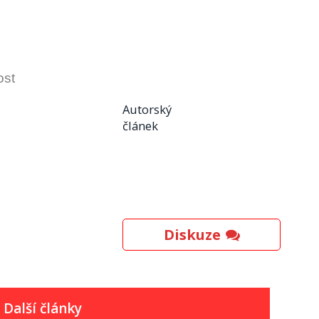
ost
Autorský
článek
Diskuze
Další články