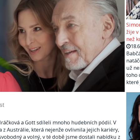
Simon
žije v
než kd
18.
Babčá
natáč
už ne
toho 
které
st
dráčková a Gott sdíleli mnoho hudebních pódií. V
z Austrálie, která nejenže ovlivnila jejich kariéry,
y svobodný a volný, v té době jsme dostali nabídku z