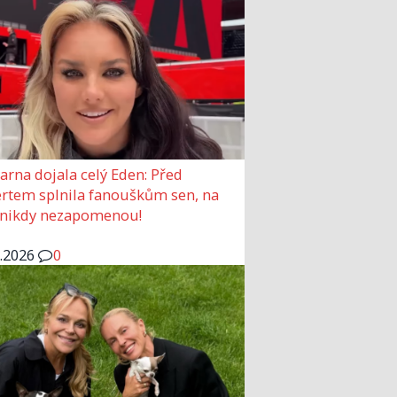
arna dojala celý Eden: Před
rtem splnila fanouškům sen, na
 nikdy nezapomenou!
6.2026
0