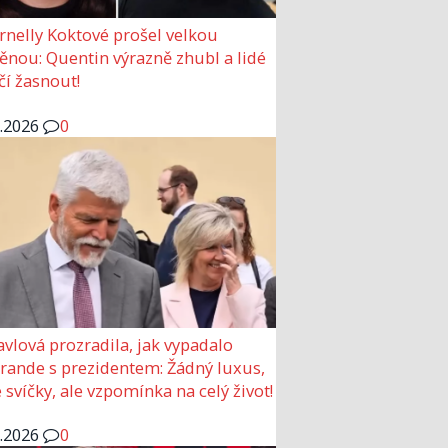
rnelly Koktové prošel velkou
nou: Quentin výrazně zhubl a lidé
čí žasnout!
6.2026
0
avlová prozradila, jak vypadalo
 rande s prezidentem: Žádný luxus,
 svíčky, ale vzpomínka na celý život!
6.2026
0