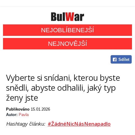
NEJOBLÍBENEJŠÍ
NEJNOVĚJŠÍ
Sdílet
Vyberte si snídani, kterou byste
snědli, abyste odhalili, jaký typ
ženy jste
Publikováno
15.01.2026
Autor:
Pavla
#ŽádnéNicNásNenapadlo
Hashtagy článku: