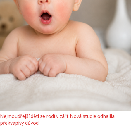
Nejmoudřejší děti se rodí v září: Nová studie odhalila
překvapivý důvod!