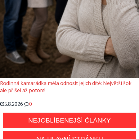
Rodinná kamarádka měla odnosit jejich dítě: Největší šok
ale přišel až potom!
5.8.2026
0
NEJOBLÍBENEJŠÍ ČLÁNKY
NA HLAVNÍ STRÁNKU