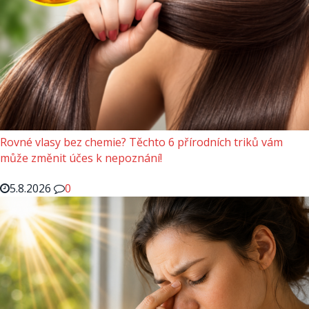
Rovné vlasy bez chemie? Těchto 6 přírodních triků vám
může změnit účes k nepoznání!
5.8.2026
0