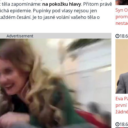
st těla zapomínáme:
na pokožku hlavy
. Přitom právě
Syn O
ichá epidemie. Pupínky pod vlasy nejsou jen
promě
každém česání. Je to jasné volání vašeho těla o
nesta
18.
Advertisement
Eva P
první
žádné
18.