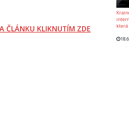
Krain
intern
která
A ČLÁNKU KLIKNUTÍM ZDE
18.