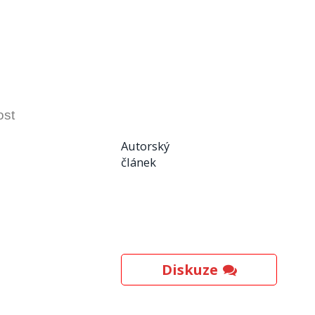
ost
Autorský
článek
Diskuze