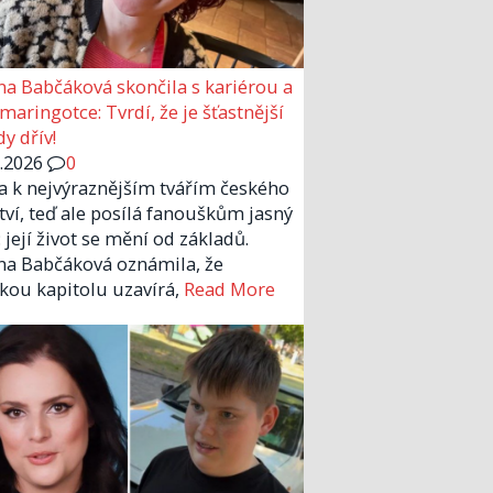
a Babčáková skončila s kariérou a
 maringotce: Tvrdí, že je šťastnější
y dřív!
6.2026
0
la k nejvýraznějším tvářím českého
tví, teď ale posílá fanouškům jasný
 její život se mění od základů.
a Babčáková oznámila, že
kou kapitolu uzavírá,
Read More