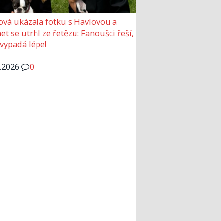
ová ukázala fotku s Havlovou a
et se utrhl ze řetězu: Fanoušci řeší,
 vypadá lépe!
6.2026
0