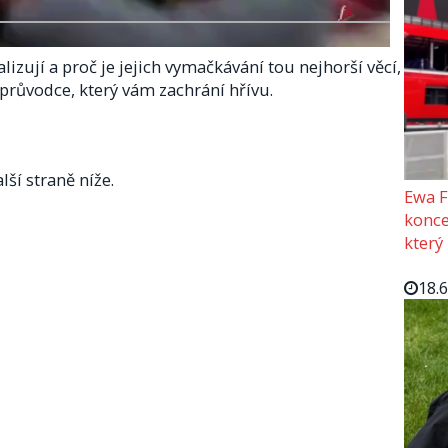
alizují a proč je jejich vymačkávání tou nejhorší věcí,
 průvodce, který vám zachrání hřívu.
lší straně níže.
Ewa F
konce
který
18.