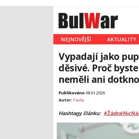
NEJNOVĚJŠÍ
AKTUALITY
Vypadají jako pup
děsivé. Proč byst
neměli ani dotkn
Publikováno
08.01.2026
Autor:
Pavla
#ŽádnéNicNá
Hashtagy článku: