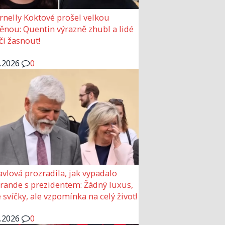
rnelly Koktové prošel velkou
nou: Quentin výrazně zhubl a lidé
čí žasnout!
6.2026
0
avlová prozradila, jak vypadalo
 rande s prezidentem: Žádný luxus,
 svíčky, ale vzpomínka na celý život!
6.2026
0