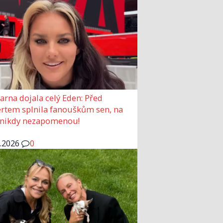
arna dojala celý Eden: Před
rtem splnila fanouškům sen, na
 nikdy nezapomenou!
6.2026
0