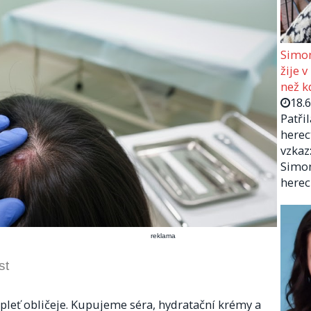
Simon
žije v
než kd
18.
Patři
herec
vzkaz:
Simon
herec
reklama
st
pleť obličeje. Kupujeme séra, hydratační krémy a