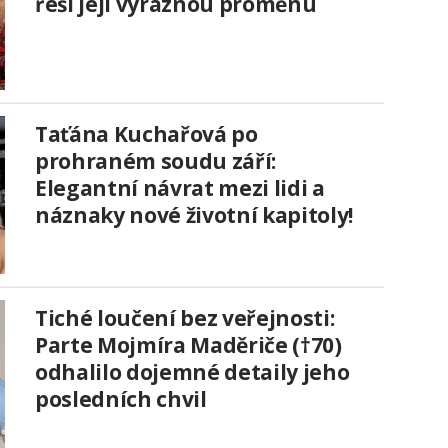
řeší její výraznou proměnu
Taťána Kuchařová po
prohraném soudu září:
Elegantní návrat mezi lidi a
náznaky nové životní kapitoly!
Tiché loučení bez veřejnosti:
Parte Mojmíra Maděriče (†70)
odhalilo dojemné detaily jeho
posledních chvil