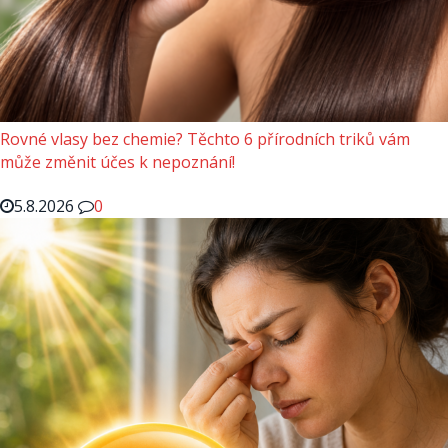
Rovné vlasy bez chemie? Těchto 6 přírodních triků vám
může změnit účes k nepoznání!
5.8.2026
0