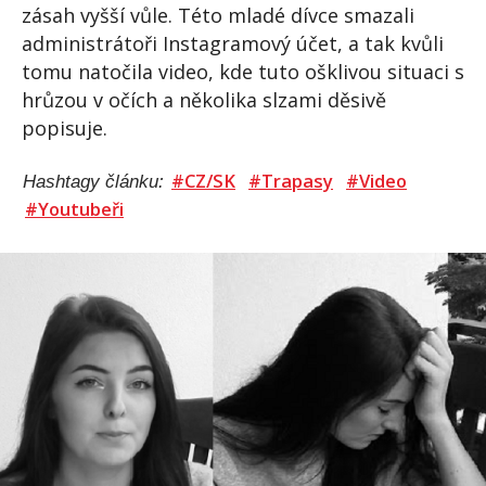
zásah vyšší vůle. Této mladé dívce smazali
administrátoři Instagramový účet, a tak kvůli
tomu natočila video, kde tuto ošklivou situaci s
hrůzou v očích a několika slzami děsivě
popisuje.
#CZ/SK
#Trapasy
#Video
Hashtagy článku:
#Youtubeři