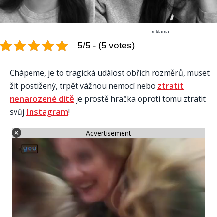
reklama
5/5 - (5 votes)
Chápeme, je to tragická událost obřích rozměrů, muset
ztratit
žít postižený, trpět vážnou nemocí nebo
nenarozené dítě
je prostě hračka oproti tomu ztratit
Instagram
svůj
!
Advertisement