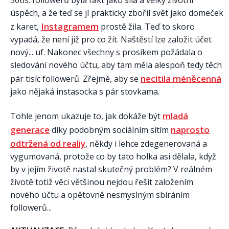
úspěch, a že teď se jí prakticky zbořil svět jako domeček
Instagramem
z karet,
prostě žila. Teď to skoro
vypadá, že není již pro co žít. Naštěstí lze založit účet
nový... uf. Nakonec všechny s prosíkem požádala o
sledování nového účtu, aby tam měla alespoň tedy těch
necítila méněcenná
pár tisíc followerů. Zřejmě, aby se
jako nějaká instasocka s pár stovkama.
mladá
Tohle jenom ukazuje to, jak dokáže být
generace
naprosto
díky podobným sociálním sítím
odtržená od realiy
, někdy i lehce zdegenerovaná a
vygumovaná, protože co by tato holka asi dělala, když
by v jejím životě nastal skutečný problém? V reálném
životě totiž věci většinou nejdou řešit založením
nového účtu a opětovně nesmyslným sbíráním
followerů...