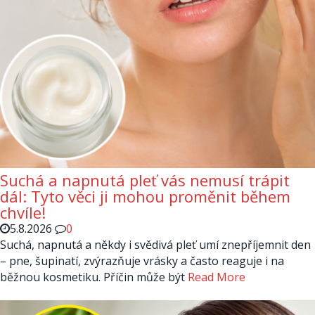
Suchá a napnutá pleť vás nemusí trápit
dál: Tyto věci ji mohou proměnit během
chvíle!
5.8.2026
0
Suchá, napnutá a někdy i svědivá pleť umí znepříjemnit den
– pne, šupinatí, zvýrazňuje vrásky a často reaguje i na
běžnou kosmetiku. Příčin může být
Read More