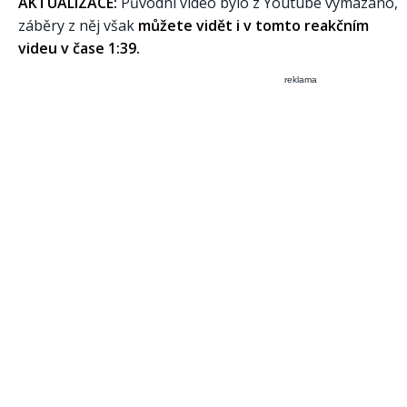
AKTUALIZACE:
Původní video bylo z Youtube vymazáno,
záběry z něj však
můžete vidět i v tomto reakčním
videu v čase 1:39.
reklama