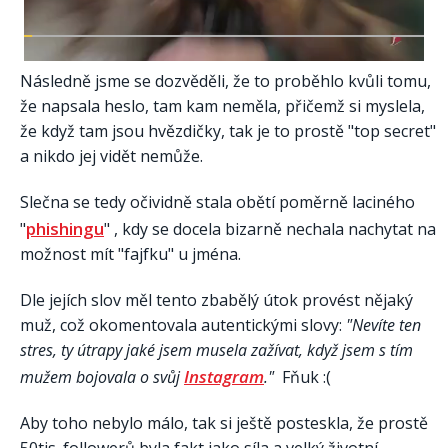
Následně jsme se dozvěděli, že to proběhlo kvůli tomu,
že napsala heslo, tam kam neměla, přičemž si myslela,
že když tam jsou hvězdičky, tak je to prostě "top secret"
a nikdo jej vidět nemůže.
Slečna se tedy očividně stala obětí poměrně laciného
phishingu
"
" , kdy se docela bizarně nechala nachytat na
možnost mít "fajfku" u jména.
Dle jejích slov měl tento zbabělý útok provést nějaký
muž, což okomentovala autentickými slovy:
"Nevíte ten
stres, ty útrapy jaké jsem musela zažívat, když jsem s tím
Instagram
mužem bojovala o svůj
."
Fňuk :(
Aby toho nebylo málo, tak si ještě posteskla, že prostě
50tis. followerů byla fakt jako síla a velký životní