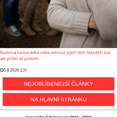
Rodinná kamarádka měla odnosit jejich dítě: Největší šok
ale přišel až potom!
5.8.2026
0
NEJOBLÍBENEJŠÍ ČLÁNKY
NA HLAVNÍ STRÁNKU