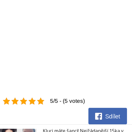
5/5 - (5 votes)
Sdílet
Kluci máte šanci! Nejžádanější 15ka v