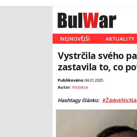
NEJNOVĚJŠÍ
AKTUALITY
Vystrčila svého pa
zastavila to, co p
Publikováno
04.01.2025
Autor:
Redakce
#ŽádnéNicNá
Hashtagy článku: