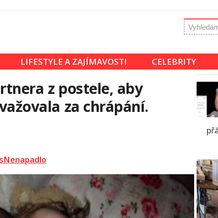
LIFESTYLE A ZAJÍMAVOSTI
CELEBRITY
rtnera z postele, aby
ovažovala za chrápání.
přá
sNenapadlo