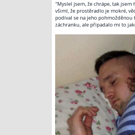
"Myslel jsem, že chrápe, tak jsem ho
všiml, že prostěradlo je mokré, vě
podíval se na jeho pohmožděnou t
záchranku, ale připadalo mi to jako