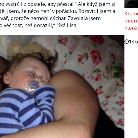
 vystrčil z postele, aby přestal." Ale když jsem si
děl jsem, že něco není v pořádku. Rozsvítil jsem a
Krain
vář, protože nemohl dýchat. Zavolala jsem
intern
 věčnost, než dorazili,“ říká Lisa.
která
18.