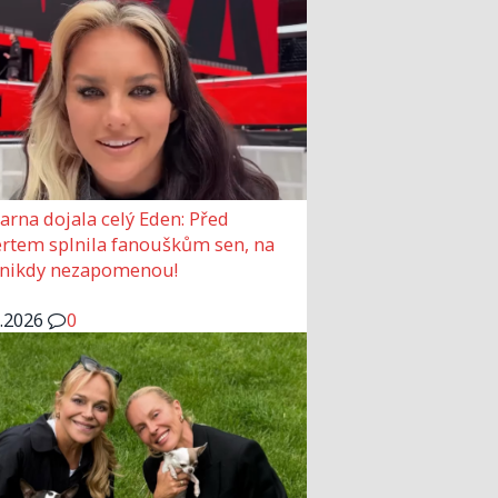
arna dojala celý Eden: Před
rtem splnila fanouškům sen, na
 nikdy nezapomenou!
6.2026
0