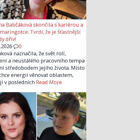
a Babčáková skončila s kariérou a
 maringotce: Tvrdí, že je šťastnější
y dřív!
6.2026
0
ková naznačila, že svět rolí,
ení a neustálého pracovního tempa
ní středobodem jejího života. Místo
chce energii věnovat oblastem,
 ji v posledních
Read More