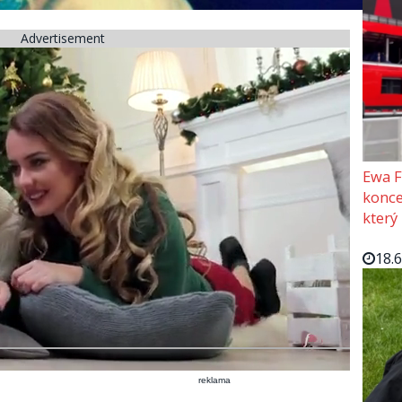
Advertisement
Ewa F
konce
který
18.
reklama