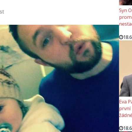
Syn O
st
promě
nesta
18.
Eva P
první
žádné
18.