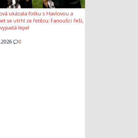
ová ukázala fotku s Havlovou a
et se utrhl ze řetězu: Fanoušci řeší,
 vypadá lépe!
6.2026
0