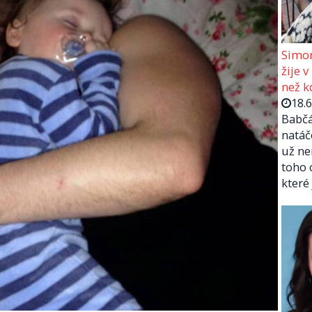
Simon
žije v
než kd
18.
Babčá
natáč
už ne
toho 
které