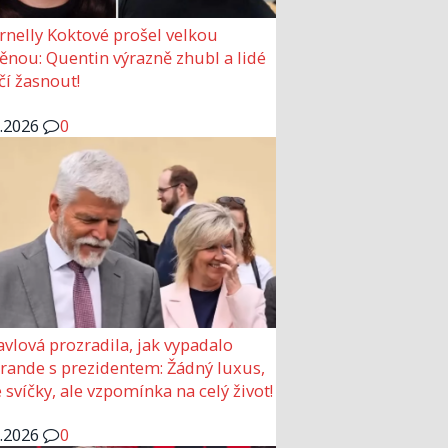
rnelly Koktové prošel velkou
nou: Quentin výrazně zhubl a lidé
čí žasnout!
6.2026
0
avlová prozradila, jak vypadalo
 rande s prezidentem: Žádný luxus,
 svíčky, ale vzpomínka na celý život!
6.2026
0