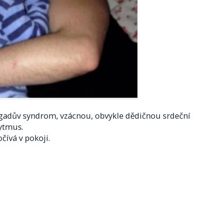
ugadův syndrom, vzácnou, obvykle dědičnou srdeční
rytmus.
čívá v pokoji.