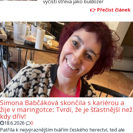
vyčistí střeva jako buldozer
Simona Babčáková skončila s kariérou a
žije v maringotce: Tvrdí, že je šťastnější než
kdy dřív!
18.6.2026
0
Patřila k nejvýraznějším tvářím českého herectví, teď ale