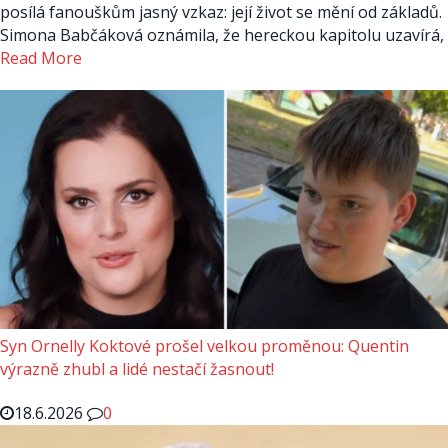
posílá fanouškům jasný vzkaz: její život se mění od základů.
Simona Babčáková oznámila, že hereckou kapitolu uzavírá,
Read More
Syn Ornelly Koktové prošel velkou proměnou: Quentin
výrazně zhubl a lidé nestačí žasnout!
18.6.2026
0