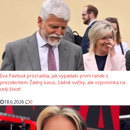
Eva Pavlová prozradila, jak vypadalo první rande s
prezidentem: Žádný luxus, žádné svíčky, ale vzpomínka na
celý život!
18.6.2026
0