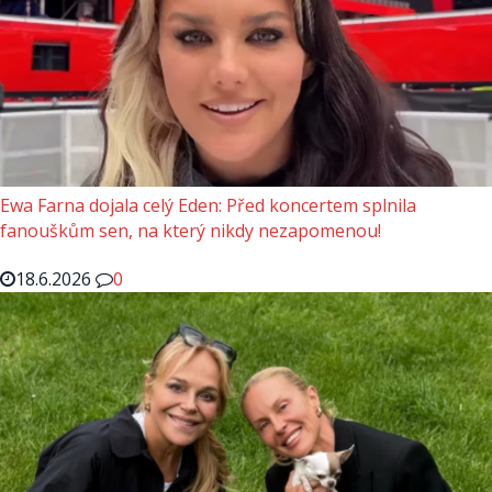
Ewa Farna dojala celý Eden: Před koncertem splnila
fanouškům sen, na který nikdy nezapomenou!
18.6.2026
0