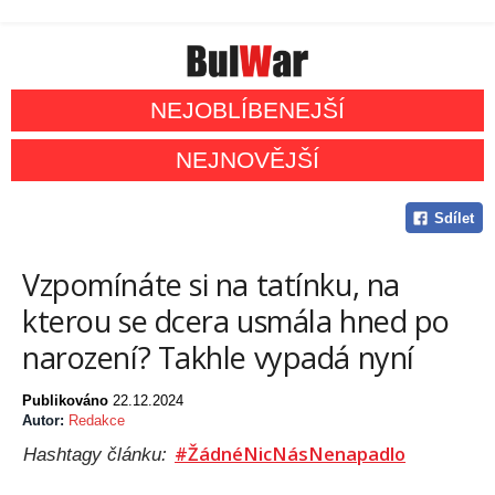
NEJOBLÍBENEJŠÍ
NEJNOVĚJŠÍ
Sdílet
Vzpomínáte si na tatínku, na
kterou se dcera usmála hned po
narození? Takhle vypadá nyní
Publikováno
22.12.2024
Autor:
Redakce
#ŽádnéNicNásNenapadlo
Hashtagy článku: