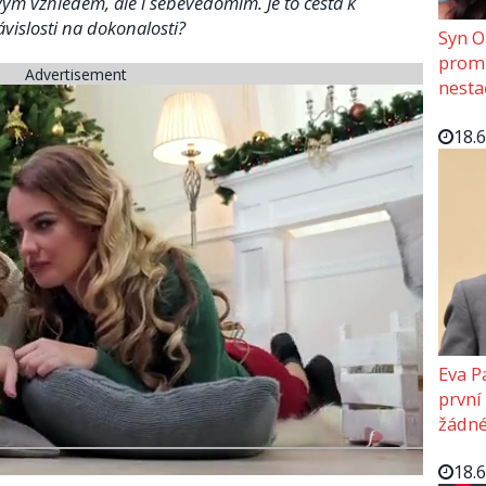
ým vzhledem, ale i sebevědomím. Je to cesta k
islosti na dokonalosti?
Syn O
promě
Advertisement
nesta
18.
Eva P
první
žádné
18.