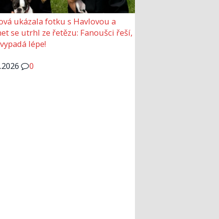
ová ukázala fotku s Havlovou a
et se utrhl ze řetězu: Fanoušci řeší,
 vypadá lépe!
6.2026
0