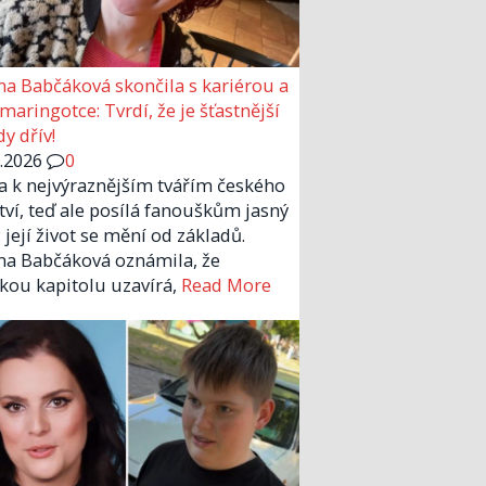
a Babčáková skončila s kariérou a
 maringotce: Tvrdí, že je šťastnější
y dřív!
6.2026
0
la k nejvýraznějším tvářím českého
tví, teď ale posílá fanouškům jasný
 její život se mění od základů.
a Babčáková oznámila, že
kou kapitolu uzavírá,
Read More