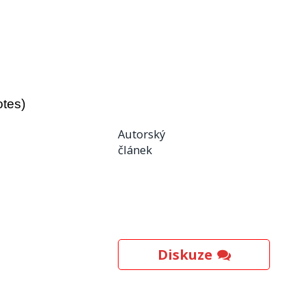
otes)
Autorský
článek
Diskuze