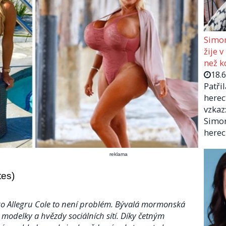
Simon
žije v
než kd
18.
Patři
herec
vzkaz:
Simon
herec
reklama
tes)
Pro Allegru Cole to není problém. Bývalá mormonská
m modelky a hvězdy sociálních sítí. Díky četným