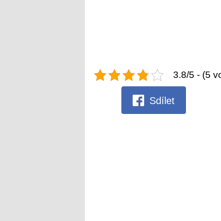
3.8/5 - (5 v
Sdílet