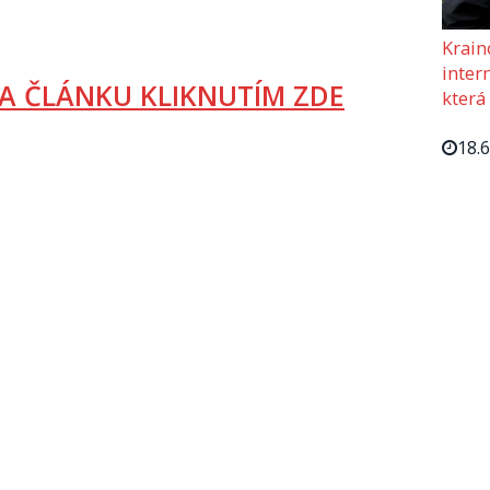
Krain
intern
A ČLÁNKU KLIKNUTÍM ZDE
která
18.