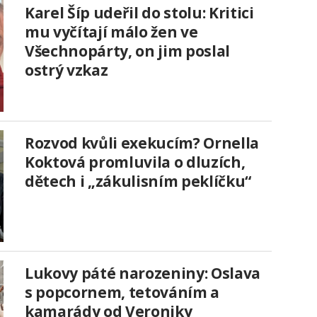
Karel Šíp udeřil do stolu: Kritici
mu vyčítají málo žen ve
Všechnopárty, on jim poslal
ostrý vzkaz
Rozvod kvůli exekucím? Ornella
Koktová promluvila o dluzích,
dětech i „zákulisním peklíčku“
Lukovy páté narozeniny: Oslava
s popcornem, tetováním a
kamarády od Veroniky