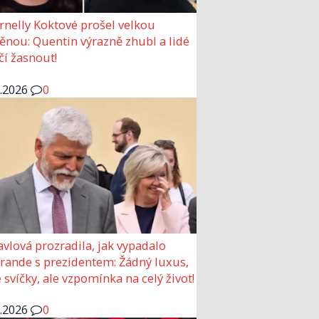
rnelly Koktové prošel velkou
nou: Quentin výrazně zhubl a lidé
čí žasnout!
6.2026
0
avlová prozradila, jak vypadalo
 rande s prezidentem: Žádný luxus,
 svíčky, ale vzpomínka na celý život!
6.2026
0