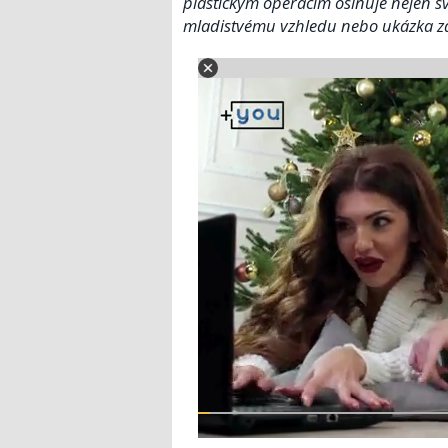
plastickým operacím oslňuje nejen sv
mladistvému vzhledu nebo ukázka záv