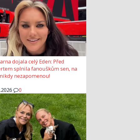
arna dojala celý Eden: Před
rtem splnila fanouškům sen, na
 nikdy nezapomenou!
6.2026
0