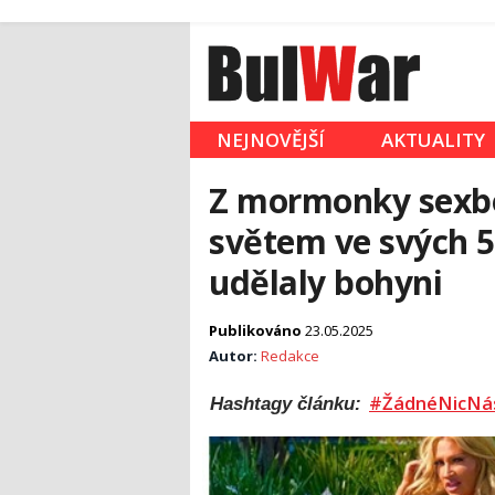
NEJNOVĚJŠÍ
AKTUALITY
Z mormonky sexbo
světem ve svých 55
udělaly bohyni
Publikováno
23.05.2025
Autor:
Redakce
#ŽádnéNicNá
Hashtagy článku: