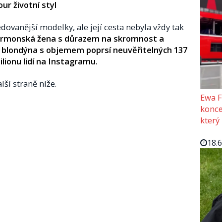
ur životní styl
dovanější modelky, ale její cesta nebyla vždy tak
 mormonská žena s důrazem na skromnost a
vá blondýna s objemem poprsí neuvěřitelných 137
ilionu lidí na Instagramu.
lší straně níže.
Ewa F
konce
který
18.