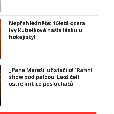
Nepřehlédněte: 16letá dcera
Ivy Kubelkové našla lásku u
hokejisty!
„Pane Mareši, už stačilo!“ Ranní
show pod palbou: Leoš čelí
ostré kritice posluchačů