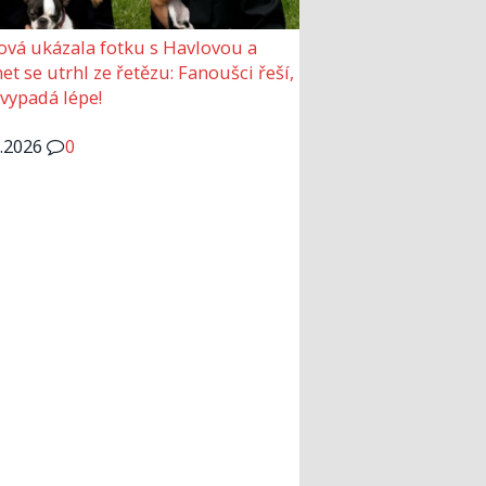
ová ukázala fotku s Havlovou a
et se utrhl ze řetězu: Fanoušci řeší,
 vypadá lépe!
6.2026
0