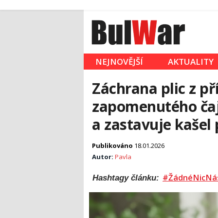
NEJNOVĚJŠÍ
AKTUALITY
Záchrana plic z př
zapomenutého čaje
a zastavuje kašel 
Publikováno
18.01.2026
Autor:
Pavla
#ŽádnéNicNá
Hashtagy článku: