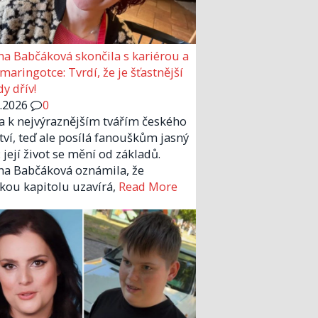
a Babčáková skončila s kariérou a
 maringotce: Tvrdí, že je šťastnější
y dřív!
6.2026
0
la k nejvýraznějším tvářím českého
tví, teď ale posílá fanouškům jasný
 její život se mění od základů.
a Babčáková oznámila, že
kou kapitolu uzavírá,
Read More