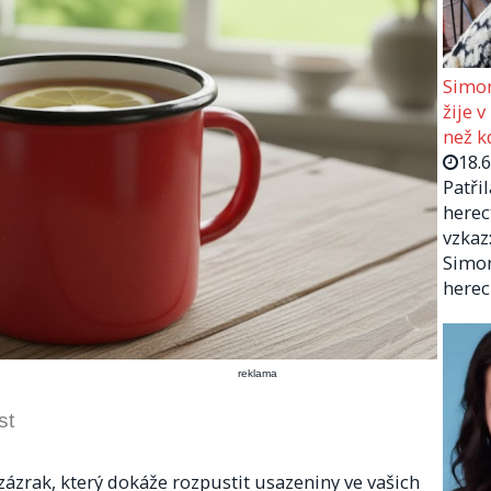
Simon
žije v
než kd
18.
Patři
herec
vzkaz:
Simon
herec
reklama
st
 zázrak, který dokáže rozpustit usazeniny ve vašich