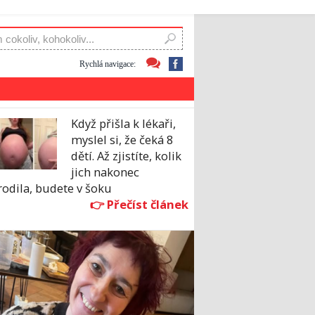
Rychlá navigace:
Když přišla k lékaři,
myslel si, že čeká 8
dětí. Až zjistíte, kolik
jich nakonec
odila, budete v šoku