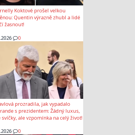
rnelly Koktové prošel velkou
nou: Quentin výrazně zhubl a lidé
čí žasnout!
6.2026
0
avlová prozradila, jak vypadalo
 rande s prezidentem: Žádný luxus,
 svíčky, ale vzpomínka na celý život!
6.2026
0