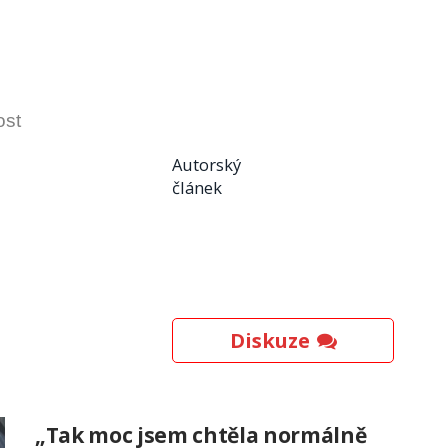
ost
Autorský
článek
Diskuze
„Tak moc jsem chtěla normálně