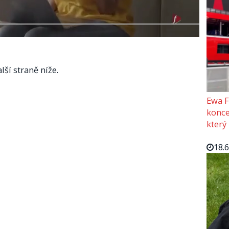
lší straně níže.
Ewa F
konce
který
18.