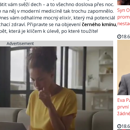
vrátit vám svěží dech – a to všechno doslova přes noc.
Syn O
se na něj v moderní medicíně tak trochu zapomnělo.
promě
. Dnes vám odhalíme mocný elixír, který má potenciál
nesta
ací zdraví. Připravte se na objevení
černého kmínu
,
 zpět, která je klíčem k úlevě, po které toužíte!
18.
Advertisement
Eva P
první
žádné
18.