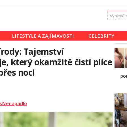
LIFESTYLE A ZAJÍMAVOSTI
CELEBRITY
írody: Tajemství
, který okamžitě čistí plíce
přes noc!
por
sNenapadlo