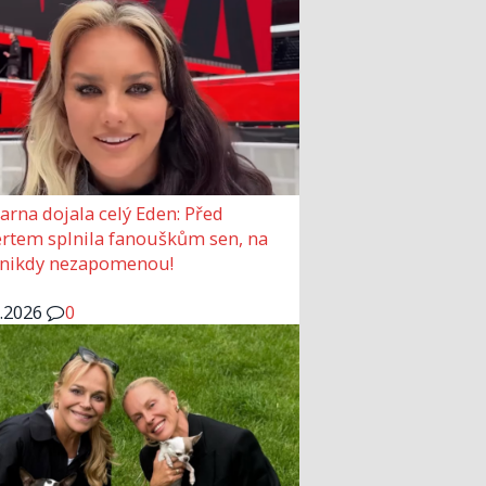
arna dojala celý Eden: Před
rtem splnila fanouškům sen, na
 nikdy nezapomenou!
6.2026
0