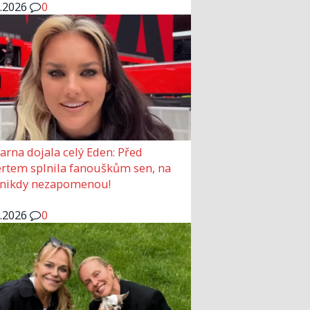
6.2026
0
arna dojala celý Eden: Před
rtem splnila fanouškům sen, na
 nikdy nezapomenou!
6.2026
0