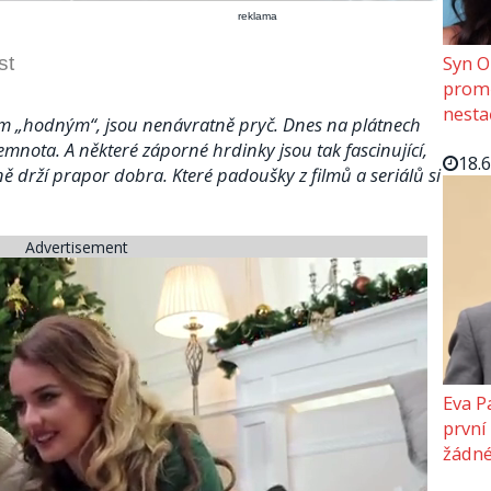
reklama
Syn O
st
promě
nesta
ěm „hodným“, jsou nenávratně pryč. Dnes na plátnech
temnota. A některé záporné hrdinky jsou tak fascinující,
18.
ně drží prapor dobra. Které padoušky z filmů a seriálů si
Advertisement
Eva P
první
žádné