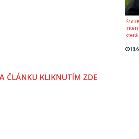
Krain
intern
která
18.
A ČLÁNKU KLIKNUTÍM ZDE