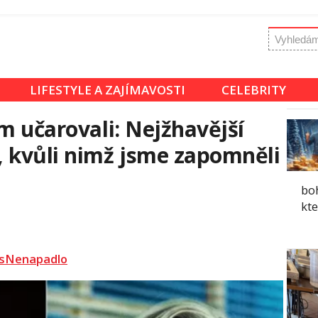
LIFESTYLE A ZAJÍMAVOSTI
CELEBRITY
m učarovali: Nejžhavější
 kvůli nimž jsme zapomněli
boh
kte
sNenapadlo