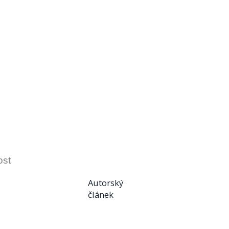
ost
Autorský
článek