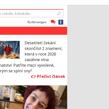
Rychlá navigace:
Desetiletí čekání
skončilo! 2 znamení,
která v roce 2026
zasáhne vlna
atství: Patříte mezi vyvolené,
rým se splní sny?