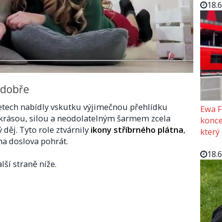
18.
 dobře
letech nabídly vskutku výjimečnou přehlídku
Ewa F
 krásou, silou a neodolatelným šarmem zcela
konce
 děj. Tyto role ztvárnily
ikony stříbrného plátna
,
který
ha doslova pohrát.
18.
lší straně níže.