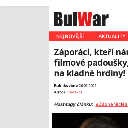
NEJNOVĚJŠÍ
AKTUALITY
Záporáci, kteří ná
filmové padoušky,
na kladné hrdiny!
Publikováno
26.05.2025
Autor:
Redakce
#ŽádnéNicNá
Hashtagy článku: