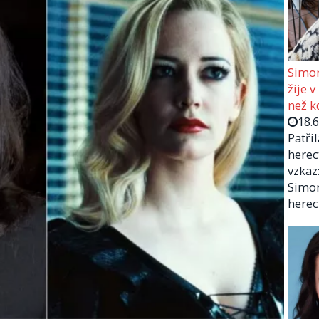
Simon
žije v
než kd
18.
Patři
herec
vzkaz:
Simon
herec