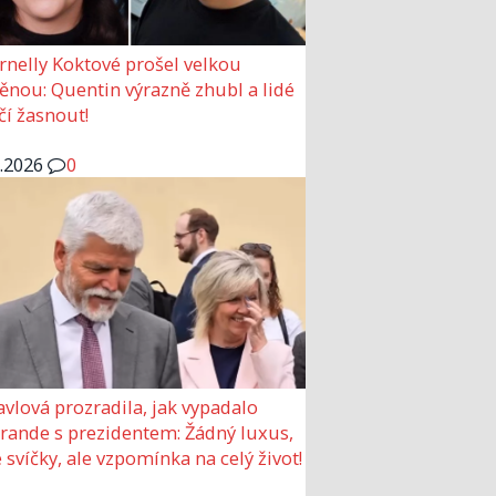
rnelly Koktové prošel velkou
nou: Quentin výrazně zhubl a lidé
čí žasnout!
6.2026
0
avlová prozradila, jak vypadalo
 rande s prezidentem: Žádný luxus,
 svíčky, ale vzpomínka na celý život!