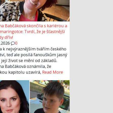
a Babčáková skončila s kariérou a
 maringotce: Tvrdí, že je šťastnější
y dřív!
6.2026
0
la k nejvýraznějším tvářím českého
tví, teď ale posílá fanouškům jasný
 její život se mění od základů.
a Babčáková oznámila, že
kou kapitolu uzavírá,
Read More