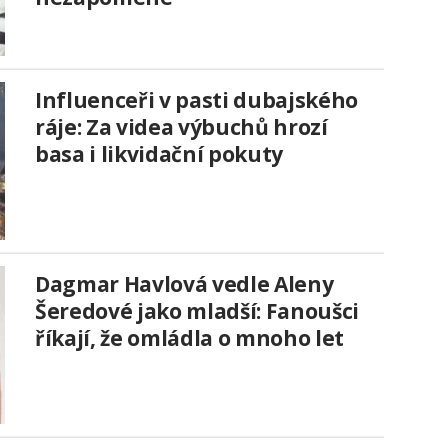
Influenceři v pasti dubajského
ráje: Za videa výbuchů hrozí
basa i likvidační pokuty
Dagmar Havlová vedle Aleny
Šeredové jako mladší: Fanoušci
říkají, že omládla o mnoho let