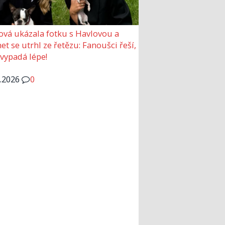
ová ukázala fotku s Havlovou a
et se utrhl ze řetězu: Fanoušci řeší,
 vypadá lépe!
6.2026
0