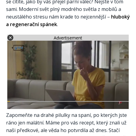
se cítíte, jako by vás přejel parní válec? Nejste v tom
sami. Moderní svět plný modrého světla z mobilů a
neustálého stresu nám krade to nejcennější –
hluboký
a regenerační spánek
.
Advertisement
Zapomeňte na drahé pilulky na spaní, po kterých jste
ráno jen malátní. Máme pro vás recept, který znali už
naši předkové, ale věda ho potvrdila až dnes. Stačí