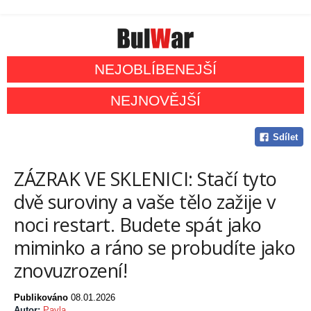
NEJOBLÍBENEJŠÍ
NEJNOVĚJŠÍ
Sdílet
ZÁZRAK VE SKLENICI: Stačí tyto
dvě suroviny a vaše tělo zažije v
noci restart. Budete spát jako
miminko a ráno se probudíte jako
znovuzrození!
Publikováno
08.01.2026
Autor:
Pavla