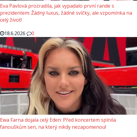
Eva Pavlová prozradila, jak vypadalo první rande s
prezidentem: Žádný luxus, žádné svíčky, ale vzpomínka na
celý život!
18.6.2026
0
Ewa Farna dojala celý Eden: Před koncertem splnila
fanouškům sen, na který nikdy nezapomenou!