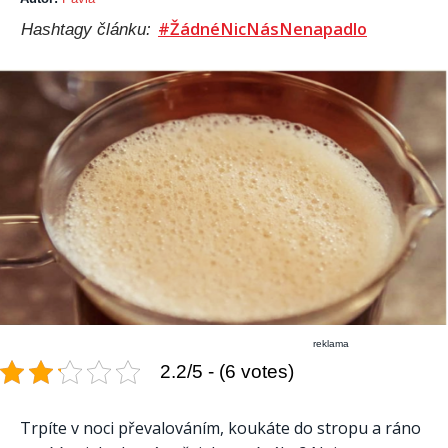
#ŽádnéNicNásNenapadlo
Hashtagy článku:
reklama
2.2/5 - (6 votes)
Trpíte v noci převalováním, koukáte do stropu a ráno