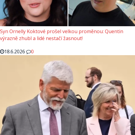
Syn Ornelly Koktové prošel velkou proměnou: Quentin
výrazně zhubl a lidé nestačí žasnout!
18.6.2026
0