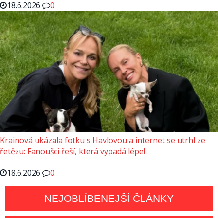
18.6.2026
0
Krainová ukázala fotku s Havlovou a internet se utrhl ze
řetězu: Fanoušci řeší, která vypadá lépe!
18.6.2026
0
NEJOBLÍBENEJŠÍ ČLÁNKY