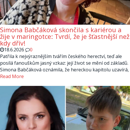
Simona Babčáková skončila s kariérou a
žije v maringotce: Tvrdí, že je šťastnější než
kdy dřív!
18.6.2026
0
Patřila k nejvýraznějším tvářím českého herectví, teď ale
posílá fanouškům jasný vzkaz: její život se mění od základů.
Simona Babčáková oznámila, že hereckou kapitolu uzavírá,
Read More