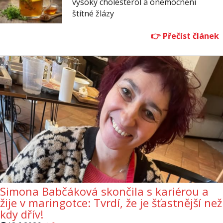
vysoký cholesterol a onemocnění
štítné žlázy
Simona Babčáková skončila s kariérou a
žije v maringotce: Tvrdí, že je šťastnější než
kdy dřív!