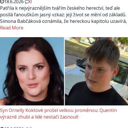
18.6.2026
0
Patřila k nejvýraznějším tvářím českého herectví, teď ale
posílá fanouškům jasný vzkaz: její život se mění od základů.
Simona Babčáková oznámila, že hereckou kapitolu uzavírá,
Read More
Syn Ornelly Koktové prošel velkou proměnou: Quentin
výrazně zhubl a lidé nestačí žasnout!