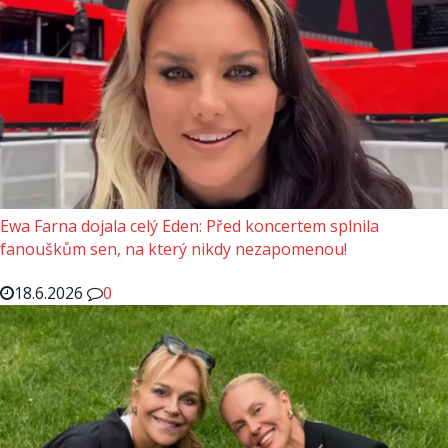
Ewa Farna dojala celý Eden: Před koncertem splnila
fanouškům sen, na který nikdy nezapomenou!
18.6.2026
0