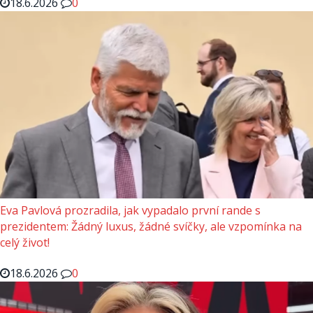
18.6.2026
0
Eva Pavlová prozradila, jak vypadalo první rande s
prezidentem: Žádný luxus, žádné svíčky, ale vzpomínka na
celý život!
18.6.2026
0