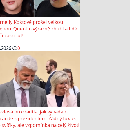
rnelly Koktové prošel velkou
nou: Quentin výrazně zhubl a lidé
čí žasnout!
6.2026
0
avlová prozradila, jak vypadalo
 rande s prezidentem: Žádný luxus,
 svíčky, ale vzpomínka na celý život!