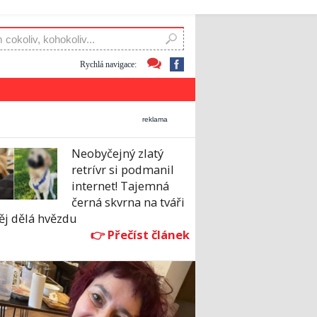
Rychlá navigace:
reklama
Neobyčejný zlatý
retrívr si podmanil
internet! Tajemná
černá skvrna na tváři
ěj dělá hvězdu