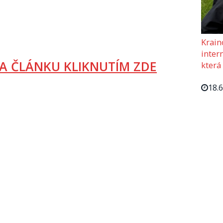
Krain
intern
A ČLÁNKU KLIKNUTÍM ZDE
která
18.