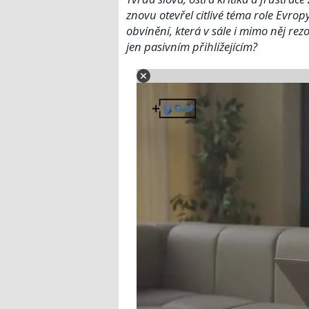
znovu otevřel citlivé téma role Evrop
obvinění, která v sále i mimo něj re
jen pasivním přihlížejícím?