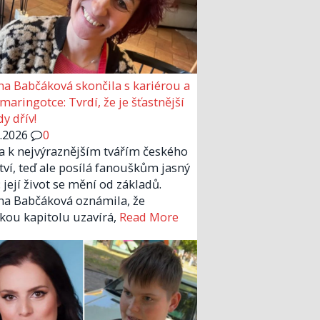
a Babčáková skončila s kariérou a
 maringotce: Tvrdí, že je šťastnější
y dřív!
6.2026
0
la k nejvýraznějším tvářím českého
tví, teď ale posílá fanouškům jasný
 její život se mění od základů.
a Babčáková oznámila, že
kou kapitolu uzavírá,
Read More