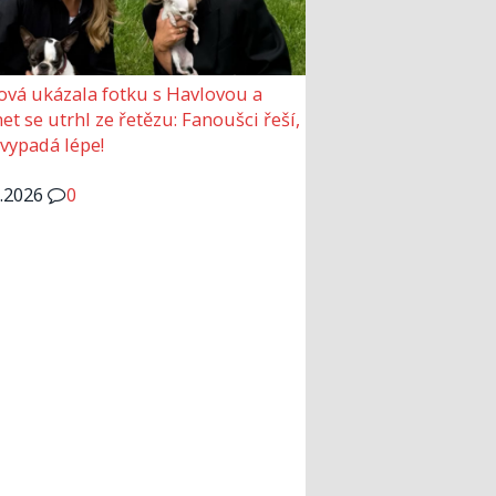
ová ukázala fotku s Havlovou a
et se utrhl ze řetězu: Fanoušci řeší,
 vypadá lépe!
6.2026
0