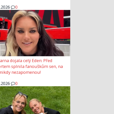
6.2026
0
arna dojala celý Eden: Před
rtem splnila fanouškům sen, na
 nikdy nezapomenou!
6.2026
0