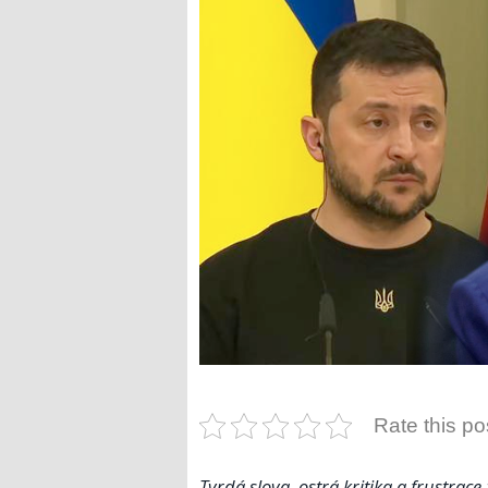
Rate this po
Tvrdá slova, ostrá kritika a frustrac