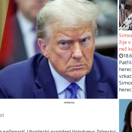
Simon
žije v
než kd
18.
Patři
herec
vzkaz:
Simon
herec
reklama
st
e z nečinnosti. Ukrajinský prezident Volodymyr Zelenskyj