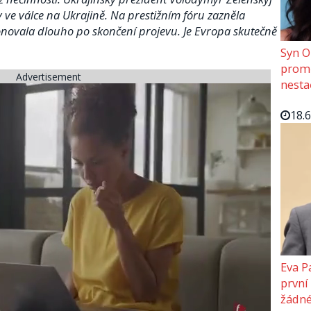
y ve válce na Ukrajině. Na prestižním fóru zazněla
zonovala dlouho po skončení projevu. Je Evropa skutečně
Syn O
promě
Advertisement
nesta
18.
Eva P
první
žádné