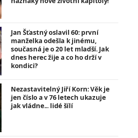
náznaky nové životní kapitoly!
Jan Šťastný oslavil 60: první
manželka odešla k jinému,
současná je o 20 let mladší. Jak
dnes herec žije a co ho drží v
kondici?
Nezastavitelný Jiří Korn: Věk je
jen číslo a v 76 letech ukazuje
jak vládne... lidé šílí