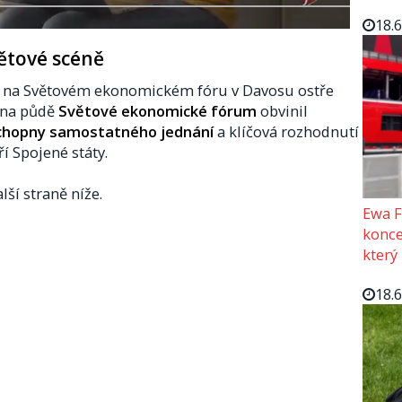
18.
větové scéně
 na Světovém ekonomickém fóru v Davosu ostře
u na půdě
Světové ekonomické fórum
obvinil
chopny samostatného jednání
a klíčová rozhodnutí
ří Spojené státy.
lší straně níže.
Ewa F
konce
který
18.