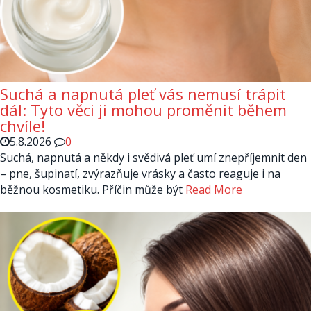
Suchá a napnutá pleť vás nemusí trápit
dál: Tyto věci ji mohou proměnit během
chvíle!
5.8.2026
0
Suchá, napnutá a někdy i svědivá pleť umí znepříjemnit den
– pne, šupinatí, zvýrazňuje vrásky a často reaguje i na
běžnou kosmetiku. Příčin může být
Read More