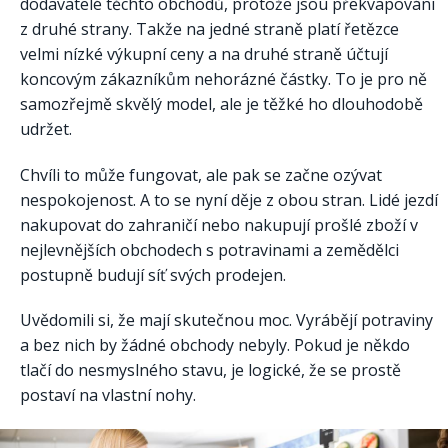
dodavatelé těchto obchodů, protože jsou překvapováni
z druhé strany. Takže na jedné straně platí řetězce
velmi nízké výkupní ceny a na druhé straně účtují
koncovým zákazníkům nehorázné částky. To je pro ně
samozřejmě skvělý model, ale je těžké ho dlouhodobě
udržet.
Chvíli to může fungovat, ale pak se začne ozývat
nespokojenost. A to se nyní děje z obou stran. Lidé jezdí
nakupovat do zahraničí nebo nakupují prošlé zboží v
nejlevnějších obchodech s potravinami a zemědělci
postupně budují síť svých prodejen.
Uvědomili si, že mají skutečnou moc. Vyrábějí potraviny
a bez nich by žádné obchody nebyly. Pokud je někdo
tlačí do nesmyslného stavu, je logické, že se prostě
postaví na vlastní nohy.