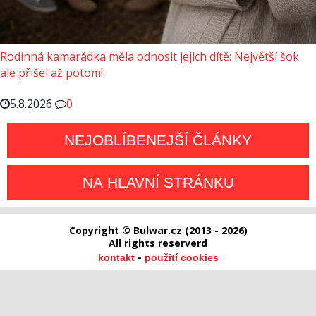
Rodinná kamarádka měla odnosit jejich dítě: Největší šok
ale přišel až potom!
5.8.2026
0
NEJOBLÍBENEJŠÍ ČLÁNKY
NA HLAVNÍ STRÁNKU
Copyright © Bulwar.cz (2013 - 2026)
All rights reserverd
-
kontakt
použití cookies