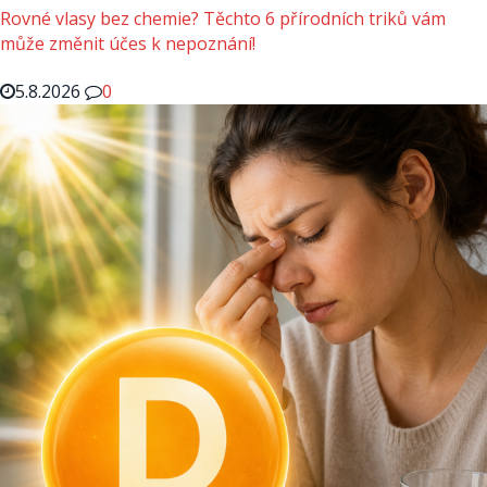
Rovné vlasy bez chemie? Těchto 6 přírodních triků vám
může změnit účes k nepoznání!
5.8.2026
0