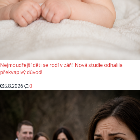
Nejmoudřejší děti se rodí v září: Nová studie odhalila
překvapivý důvod!
5.8.2026
0