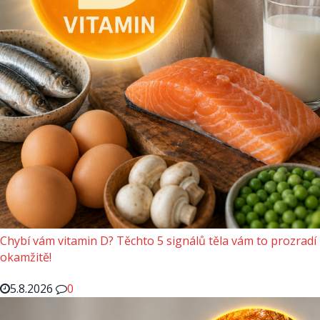
Chybí vám vitamin D? Těchto 5 signálů těla vám to prozradí
okamžitě!
5.8.2026
0