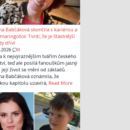
a Babčáková skončila s kariérou a
 maringotce: Tvrdí, že je šťastnější
y dřív!
6.2026
0
la k nejvýraznějším tvářím českého
tví, teď ale posílá fanouškům jasný
 její život se mění od základů.
a Babčáková oznámila, že
kou kapitolu uzavírá,
Read More