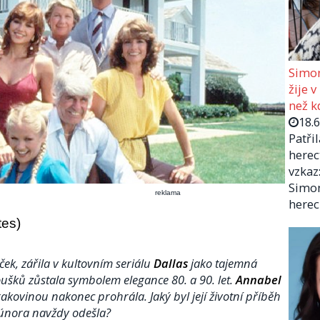
Simon
žije v
než kd
18.
Patři
herec
vzkaz:
Simon
reklama
herec
tes)
ček, zářila v kultovním seriálu
Dallas
jako tajemná
ušků zůstala symbolem elegance 80. a 90. let.
Annabel
 rakovinou nakonec prohrála. Jaký byl její životní příběh
 února navždy odešla?