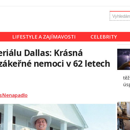
LIFESTYLE A ZAJÍMAVOSTI
CELEBRITY
riálu Dallas: Krásná
zákeřné nemoci v 62 letech
těž
ús
sNenapadlo