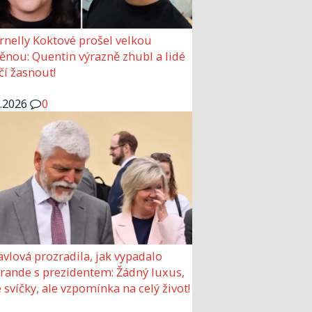
rnelly Koktové prošel velkou
nou: Quentin výrazně zhubl a lidé
čí žasnout!
6.2026
0
avlová prozradila, jak vypadalo
 rande s prezidentem: Žádný luxus,
 svíčky, ale vzpomínka na celý život!