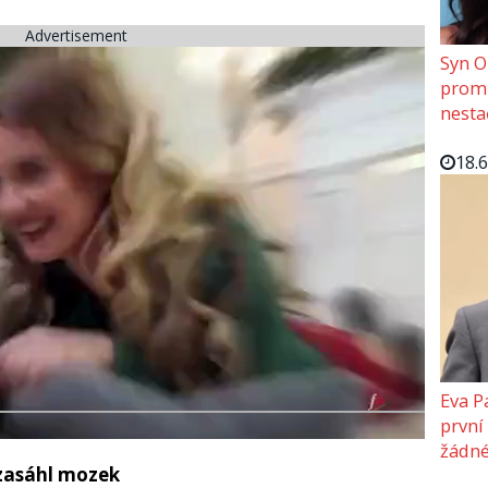
Advertisement
Syn O
promě
nesta
18.
Eva P
první
žádné
 zasáhl mozek