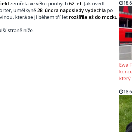
18.
ield
zemřela ve věku pouhých
62 let
. Jak uvedl
orter, umělkyně
28. února naposledy vydechla
po
vinou, která se jí během tří let
rozšířila až do mozku
.
lší straně níže.
Ewa F
konce
který
18.