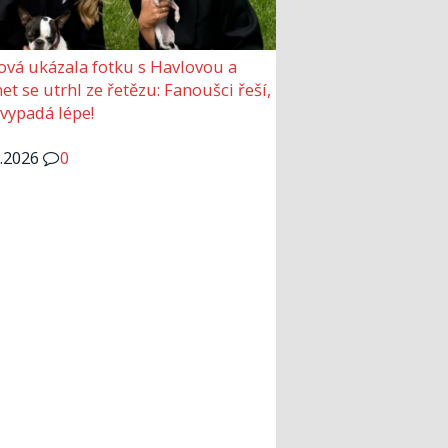
ová ukázala fotku s Havlovou a
et se utrhl ze řetězu: Fanoušci řeší,
 vypadá lépe!
6.2026
0