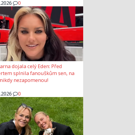
6.2026
0
arna dojala celý Eden: Před
rtem splnila fanouškům sen, na
 nikdy nezapomenou!
6.2026
0