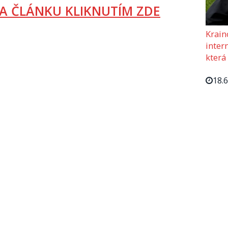
A ČLÁNKU KLIKNUTÍM ZDE
Krain
intern
která
18.