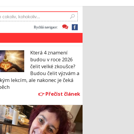
Rychlá navigace:
Která 4 znamení
budou v roce 2026
čelit velké zkoušce?
Budou čelit výzvám a
kým lekcím, ale nakonec je čeká
pěch